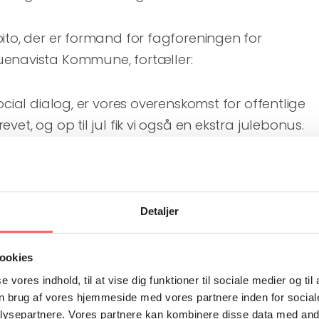
ito, der er formand for fagforeningen for
uenavista Kommune, fortæller:
ocial dialog, er vores overenskomst for offentlige
vet, og op til jul fik vi også en ekstra julebonus.
b, men vi har fået bonussen, fordi vi er i tæt dialog
yttet til vores bekymringer.”
selv er ansat som socialrådgiver i kommunen, er en
Detaljer
er, der arbejder på rådhuset. Og hun er ikke i tviv
 dialog:
ookies
se vores indhold, til at vise dig funktioner til sociale medier og til
til at afklare bekymringer over for ledere og
n brug af vores hjemmeside med vores partnere inden for social
ysepartnere. Vores partnere kan kombinere disse data med andr