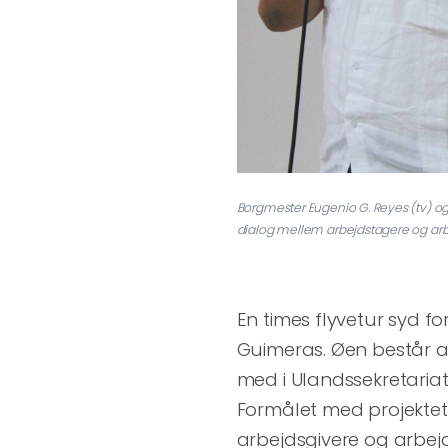
Borgmester Eugenio G. Reyes (tv) o
dialog mellem arbejdstagere og arbe
En times flyvetur syd fo
Guimeras. Øen består a
med i Ulandssekretariate
Formålet med projektet
arbejdsgivere og arbejd