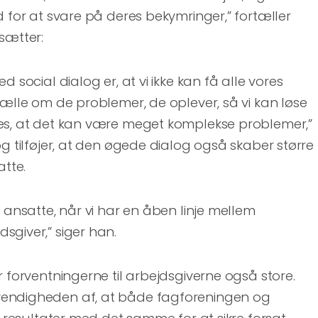
d for at svare på deres bekymringer,” fortæller
sætter:
d social dialog er, at vi ikke kan få alle vores
tælle om de problemer, de oplever, så vi kan løse
es, at det kan være meget komplekse problemer,”
og tilføjer, at den øgede dialog også skaber større
atte.
 ansatte, når vi har en åben linje mellem
giver,” siger han.
r forventningerne til arbejdsgiverne også store.
endigheden af, at både fagforeningen og