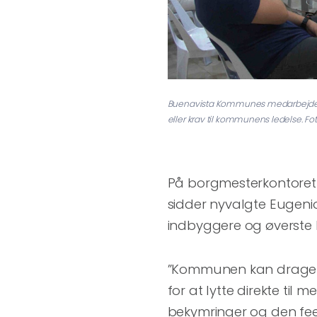
Buenavista Kommunes medarbejdere d
eller krav til kommunens ledelse. Fot
På borgmesterkontoret 
sidder nyvalgte Eugenio
indbyggere og øverste 
”Kommunen kan drage fo
for at lytte direkte til 
bekymringer og den fee