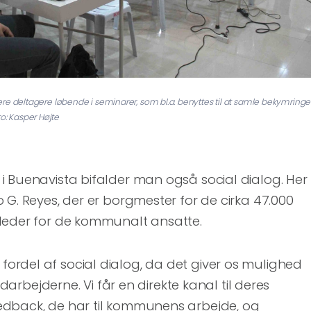
eltagere løbende i seminarer, som bl.a. benyttes til at samle bekymringe
o: Kasper Højte
i Buenavista bifalder man også social dialog. Her
 G. Reyes, der er borgmester for de cirka 47.000
leder for de kommunalt ansatte.
rdel af social dialog, da det giver os mulighed
medarbejderne. Vi får en direkte kanal til deres
dback, de har til kommunens arbejde, og