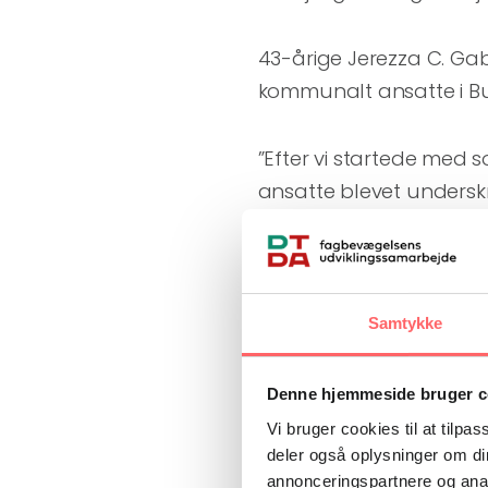
43-årige Jerezza C. Gab
kommunalt ansatte i B
”Efter vi startede med s
ansatte blevet underskre
Det er ikke et stort belø
med borgmesteren, som l
Jerezza C. Gabito, der 
Samtykke
af de omkring 120 person
om fordelene ved social
Denne hjemmeside bruger c
Vi bruger cookies til at tilpas
”Det er et godt redskab 
deler også oplysninger om di
annonceringspartnere og anal