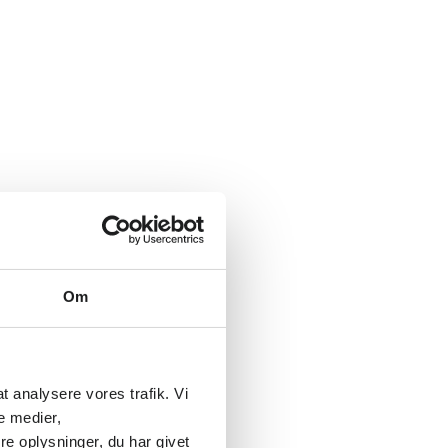
Om
l
 at analysere vores trafik. Vi
e medier,
e oplysninger, du har givet