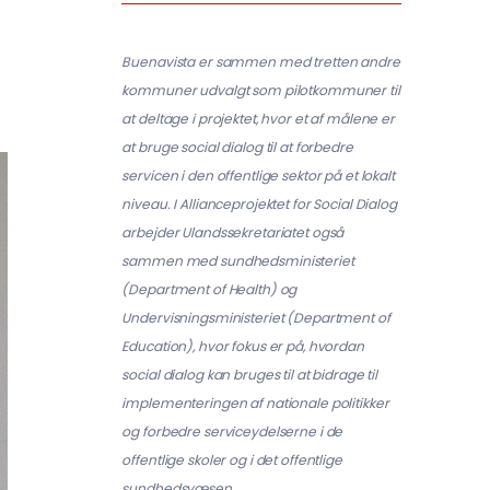
Buenavista er sammen med tretten andre
kommuner udvalgt som pilotkommuner til
at deltage i projektet, hvor et af målene er
at bruge social dialog til at forbedre
servicen i den offentlige sektor på et lokalt
niveau. I Allianceprojektet for Social Dialog
arbejder Ulandssekretariatet også
sammen med sundhedsministeriet
(Department of Health) og
Undervisningsministeriet (Department of
Education), hvor fokus er på, hvordan
social dialog kan bruges til at bidrage til
implementeringen af nationale politikker
og forbedre serviceydelserne i de
offentlige skoler og i det offentlige
sundhedsvæsen.