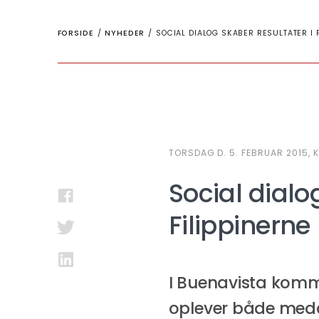
FORSIDE
/
NYHEDER
/
SOCIAL DIALOG SKABER RESULTATER I 
TORSDAG D. 5. FEBRUAR 2015, KL
Social dialo
Filippinerne
I Buenavista kommu
oplever både meda