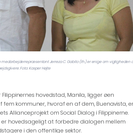
g medarbejderrepræsentant Jerreza C. Gabito (th.) er enige om vigtigheden a
jdsgivere. Foto: Kasper Højte
r Filippinernes hovedstad, Manila, ligger øen
f fem kommuner, hvoraf en af dem, Buenavista, e
ts Allianceprojekt om Social Dialog i Filippinerne.
 er hovedsageligt at forbedre dialogen mellem
stagere i den offentlige sektor.