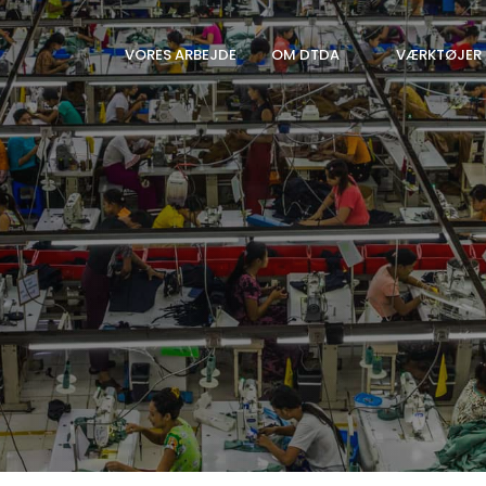
VORES ARBEJDE
OM DTDA
VÆRKTØJER