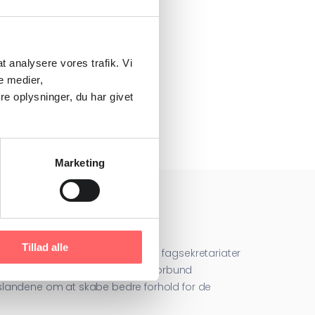
 at analysere vores trafik. Vi
e medier,
e oplysninger, du har givet
Marketing
Tillad alle
n, FH, indgår i internationale fagsekretariater
er projekter, hvor de danske fagforbund
slandene om at skabe bedre forhold for de