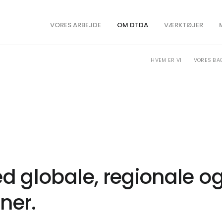
VORES ARBEJDE
OM DTDA
VÆRKTØJER
HVEM ER VI
VORES BA
 globale, regionale og
ner.