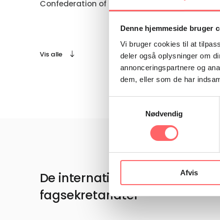
Confederation of Ethiopian Trade Unions
Denne hjemmeside bruger c
Vi bruger cookies til at tilpas
Vis alle
deler også oplysninger om di
annonceringspartnere og anal
dem, eller som de har indsaml
Samtykkevalg
Nødvendig
Afvis
De internationale
fagsekretariater