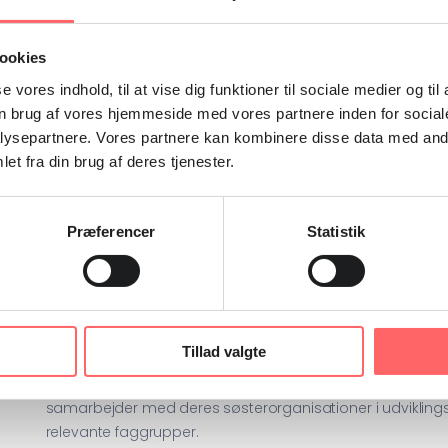
Confederation of Free Trade Unions of
Ukraine
ookies
se vores indhold, til at vise dig funktioner til sociale medier og til
n brug af vores hjemmeside med vores partnere inden for social
ysepartnere. Vores partnere kan kombinere disse data med andr
et fra din brug af deres tjenester.
Præferencer
Statistik
Tillad valgte
Danske fagforbund under Fagbevægelsens Hovedorganisatio
med deres søsterorganisationer fra andre lande. Vi støtt
samarbejder med deres søsterorganisationer i udvikling
relevante faggrupper.