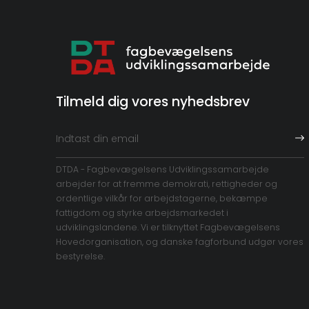
Tilmeld dig vores nyhedsbrev
DTDA - Fagbevægelsens Udviklingssamarbejde
arbejder for at fremme demokrati, rettigheder og
ordentlige vilkår for arbejdstagerne, bekæmpe
fattigdom og styrke arbejdsmarkedet i
udviklingslandene. Vi er tilknyttet Fagbevægelsens
Hovedorganisation, og danske fagforbund udgør vores
bestyrelse.