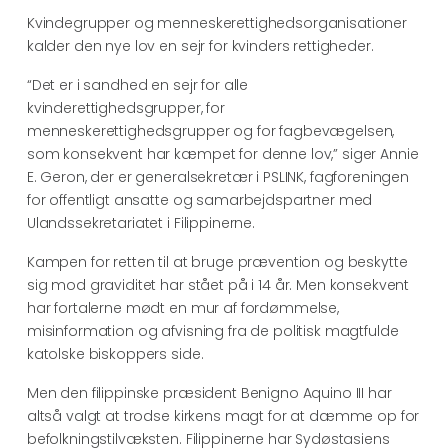
Kvindegrupper og menneskerettighedsorganisationer
kalder den nye lov en sejr for kvinders rettigheder.
“Det er i sandhed en sejr for alle
kvinderettighedsgrupper, for
menneskerettighedsgrupper og for fagbevægelsen,
som konsekvent har kæmpet for denne lov,” siger Annie
E. Geron, der er generalsekretær i PSLINK, fagforeningen
for offentligt ansatte og samarbejdspartner med
Ulandssekretariatet i Filippinerne.
Kampen for retten til at bruge prævention og beskytte
sig mod graviditet har stået på i 14 år. Men konsekvent
har fortalerne mødt en mur af fordømmelse,
misinformation og afvisning fra de politisk magtfulde
katolske biskoppers side.
Men den filippinske præsident Benigno Aquino III har
altså valgt at trodse kirkens magt for at dæmme op for
befolkningstilvæksten. Filippinerne har Sydøstasiens