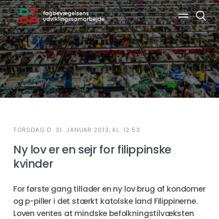
Søg
TORSDAG D. 31. JANUAR 2013, KL. 12.53
Ny lov er en sejr for filippinske
kvinder
For første gang tillader en ny lov brug af kondomer
og p-piller i det stærkt katolske land Filippinerne.
Loven ventes at mindske befolkningstilvæksten