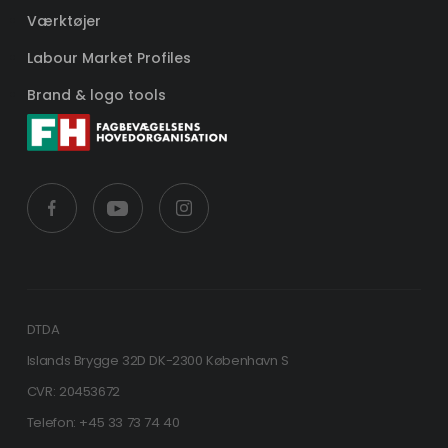
Værktøjer
Labour Market Profiles
Brand & logo tools
DTDA
Islands Brygge 32D DK-2300 København S
CVR: 20453672
Telefon: +45 33 73 74 40