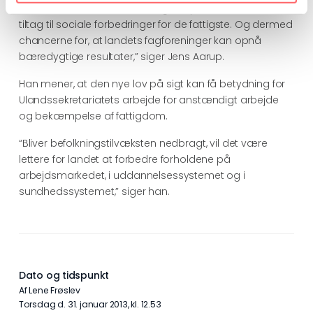
“Den ukontrollerede befolkningseksplosion udhuler alle
tiltag til sociale forbedringer for de fattigste. Og dermed
chancerne for, at landets fagforeninger kan opnå
bæredygtige resultater,” siger Jens Aarup.
Han mener, at den nye lov på sigt kan få betydning for
Ulandssekretariatets arbejde for anstændigt arbejde
og bekæmpelse af fattigdom.
“Bliver befolkningstilvæksten nedbragt, vil det være
lettere for landet at forbedre forholdene på
arbejdsmarkedet, i uddannelsessystemet og i
sundhedssystemet,” siger han.
Dato og tidspunkt
Af Lene Frøslev
torsdag d. 31. januar 2013, kl. 12.53