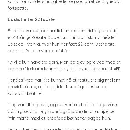
kamp for kvinders rettigheder og social retfærdighed vil
fortsætte.
Udslidt efter 22 fødsler
En af de kvinder, der har lidt under den hidtidige politik,
er 48-årige Rosalie Cabenan. Hun bor i slumområdet
Baseco i Manila, hvor hun har født 22 børn. Det første
kom, da Rosalie var bare 14 år.
”Vi ville kun have tre børn. Men de blev bare ved med at
komme,” forklarede hun for nylig til nyhedsbureauet AFP.
Hendes krop har ikke kunnet nå at restituere sig mellem
graviditeterne, og i dag lider hun af galdesten og
konstant kvalme.
“Jeg var altid gravid, og der var ikke tid til at tage vare
på mig selv, for jeg skulle også arbejde for at hjælpe
min mand med at brødføde børnene,” sagde hun.
Fem af hendes børn døde af diarre hurtigt efter fødslen,