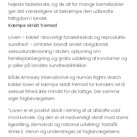
højeste fødselsrate, og de alt for mange børnefødsler
gør det vanskeligere at bekæmpe den udbredte
fattigdom i landet.
Kæmpe skridt fremad
Loven – kaldet ’ansvarligt forældreskab og reproduktiv
sundhed’ – omfatter blandt andet obligatorisk
seksualundervisning i skolen, oplysning om
familieplanlægning og gratis uddeling af kondomer og
p-piller på landets sundhedsklinikker.
Både Amnesty International og Human Rights Watch
kalder loven et kæmpe skridt fremad for kvinders ret til
seksuel frihed, ikke mindst for de fattige. Det samme
siger fagbevægelsen.
“Loven er et positivt skridt i retning af at afskaffe vold
mod kvinder. Og den er et nødvendigt skridt mod større
ligestilling, demokrati og national udvikling,” fastslår
Annie E. Geron og understreger, at fagbevægelsens