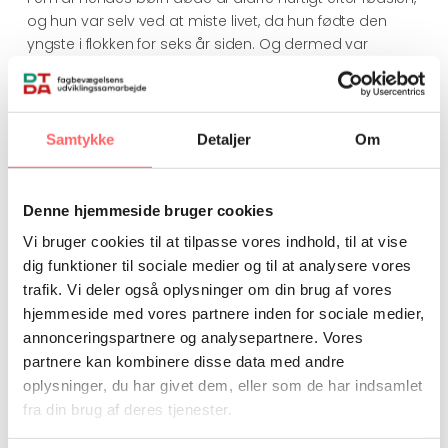
og hun var selv ved at miste livet, da hun fødte den
yngste i flokken for seks år siden. Og dermed var
Rosalie Cabenan tæt på at blive endnu et tal i en
voldsomt negativ statistik.
Tusinder af gravide dør
Samtykke
Detaljer
Om
Hver eneste dag dør 11 kvinder i Filippinerne nemlig af
graviditets-relaterede årsager, vurderer UNPFA, FN’s
Denne hjemmeside bruger cookies
befolkningsfond. Og tallet stiger.
Vi bruger cookies til at tilpasse vores indhold, til at vise
Det vurderes, at der er 3,4 millioner graviditeter i
dig funktioner til sociale medier og til at analysere vores
Filippinerne hver år. Halvdelen er uplanlagte, og en
trafik. Vi deler også oplysninger om din brug af vores
tredjedel ender i uhygiejniske og livstruende aborter.
hjemmeside med vores partnere inden for sociale medier,
Abort er fortsat ulovligt i landet, hvor op mod 70 procent
annonceringspartnere og analysepartnere. Vores
af befolkningen indtil nu har undladt at bruge
partnere kan kombinere disse data med andre
prævention.
oplysninger, du har givet dem, eller som de har indsamlet
“Forhåbentlig kan den nye lov også nedbringe det store
fra din brug af deres tjenester.
antal teenage-graviditeter, der blandt andet hidtil har