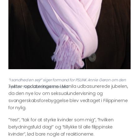
“I sandhed en sejr” siger formand for PSLINK Annie Geron om den
Twitter-opdateringerne i Manila udbasunerede jubelen,
nye lov. Foto: Ulandssekretariatet
da den nye lov om seksualundervisning og
svangerskabsforebyggelse blev vedtaget i Filippinerne
for nylig.
“Yes!”, “tak for at styrke kvinder som mig”, “hvilken
betydningsfuld dag!” og “tillykke til alle filippinske
kvinder”, lød bare nogle af reaktionerne.