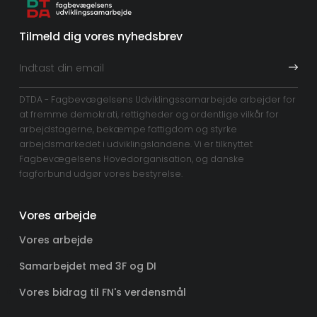
Tilmeld dig vores nyhedsbrev
DTDA - Fagbevægelsens Udviklingssamarbejde arbejder for
at fremme demokrati, rettigheder og ordentlige vilkår for
arbejdstagerne, bekæmpe fattigdom og styrke
arbejdsmarkedet i udviklingslandene. Vi er tilknyttet
Fagbevægelsens Hovedorganisation, og danske
fagforbund udgør vores bestyrelse.
Vores arbejde
Vores arbejde
Samarbejdet med 3F og DI
Vores bidrag til FN's verdensmål