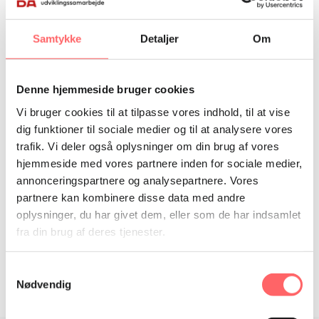
Dato og tidspunkt
Af Jacob Rosdahl & Rasmus Holm
mandag d. 28. august 2023, kl. 13.54
Samtykke
Detaljer
Om
GLOBUS støtter projekter, som skaber engagement om
Denne hjemmeside bruger cookies
udviklingssamarbejdet og verdensmålene i Danmark, og mange
Vi bruger cookies til at tilpasse vores indhold, til at vise
projekterne bruger både nye, innovative og gennemprøvede
dig funktioner til sociale medier og til at analysere vores
metoder. GLOBUS kan søges af aktører fra hele den danske
trafik. Vi deler også oplysninger om din brug af vores
uddannelsessektor, herunder grundskoler, efterskoler, gymnasier,
hjemmeside med vores partnere inden for sociale medier,
erhvervsskoler, professionshøjskoler, videregående uddannelser
annonceringspartnere og analysepartnere. Vores
partnere kan kombinere disse data med andre
samt højskoler. Organisationer, virksomheder, fonde og andre
oplysninger, du har givet dem, eller som de har indsamlet
aktører kan søge i partnerskab med en dansk
fra din brug af deres tjenester.
uddannelsesinstitution.
Samtykkevalg
Nødvendig