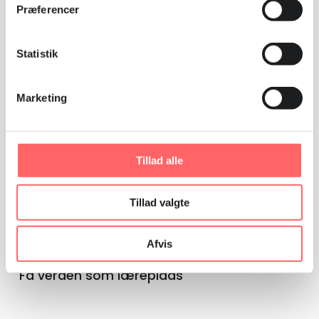
Præferencer
Relaterede artikler
Statistik
Marketing
Tillad alle
Tillad valgte
Afvis
GLOBUS
Få verden som læreplads