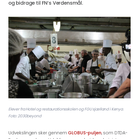
og bidrage til FN’s Verdensmål.
Elever fra Hotel og restaurationsskolen og FGU sjælland i Kenya.
Foto: 2030beyond
Udvekslingen sker gennem
GLOBUS-puljen
, som DTDA-