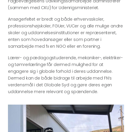
Fagbevægelsens Udviklingssamarbejde administrerer
(sammen med CKU) for Udenrigsministeriet.
Ansøgerfeltet er bredt og både erhvervsskoler,
professionshøjskoler, FGUer, VUCer og alle mulige andre
skoler og uddannelsesinstitutioner er repræsenteret,
enten som hovedansøger eller som partner i
samarbejde med fx en NGO eller en forening.
Lærer- og pædagogstuderende, mekaniker-, elektriker-
og tømrerlærlinge får dermed mulighed for at
engagere sig i globale forhold i deres uddannelse.
Dermed kan de både bidrage til arbejde med FN’s
verdensmål i det Globale Syd og gøre deres egen
uddannelse mere relevant og spændende.