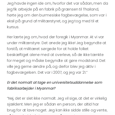
Jeg havde ingen ide om, hvorfor det var sådan, men da
jeg fik arbejde på en fabrik på grænsen til Thailand,
hørte jeg om den burmesiske fagbevægelse, som var i
eksil på grund af militærstyret, og jeg tog med til et
kursus.
Her lærte jeg om, hvad der foregik i Myanmar. At vi var
under militærstyre. Det anede jeg ikke! Jeg begyndte at
forstå, at militæret sørgede for at holde folket
beskæftiget alene med at overleve, så de ikke tænkte
for meget og måske begyndte at gøre modstand. Det
ville jeg gerne ændre på, og derfor blev jeg aktiv i
fagbevægelsen. Det var i 2007, og jeg var 21.”
Er det normalt at tage en universitetsuddannelse som
fabriksarbejder i Myanmar?
”Nej, det er slet ikke normalt. Jeg vil sige, at det er virkelig
sjældent. Men jeg er sådan en person, der altid har
brug for at lave noget. Jeg kan ikke sidde stille og vente,