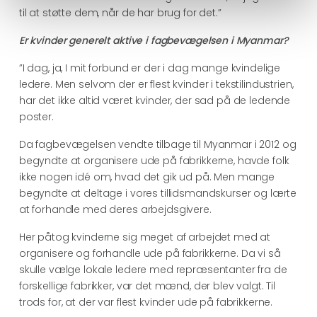
til at støtte dem, når de har brug for det.”
Er kvinder generelt aktive i fagbevægelsen i Myanmar?
”I dag, ja, I mit forbund er der i dag mange kvindelige
ledere. Men selvom der er flest kvinder i tekstilindustrien,
har det ikke altid været kvinder, der sad på de ledende
poster.
Da fagbevægelsen vendte tilbage til Myanmar i 2012 og
begyndte at organisere ude på fabrikkerne, havde folk
ikke nogen idé om, hvad det gik ud på. Men mange
begyndte at deltage i vores tillidsmandskurser og lærte
at forhandle med deres arbejdsgivere.
Her påtog kvinderne sig meget af arbejdet med at
organisere og forhandle ude på fabrikkerne. Da vi så
skulle vælge lokale ledere med repræsentanter fra de
forskellige fabrikker, var det mænd, der blev valgt. Til
trods for, at der var flest kvinder ude på fabrikkerne.