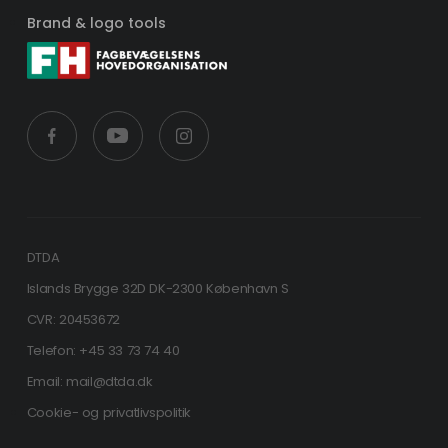
Brand & logo tools
DTDA
Islands Brygge 32D DK-2300 København S
CVR: 20453672
Telefon: +45 33 73 74 40
Email: mail@dtda.dk
Cookie- og privatlivspolitik