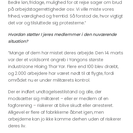
Bedre løn, fridage, mulighed for at rejse sager om brud
på arbejdstagerrettigheder osv. Vi ville miste vores
frihed, værdighed og fremtid. Så forstod de, hvor vigtigt
det var og tilsluttede sig protesterne.”
Hvordan støtter I jeres medlemmer i den nuværende
situation?
”Mange af dem har mistet deres arbejde. Den 14. marts
var der et voldsomt angreb i Yangons største
industrizone Hlaing Thar Yar. Flere end 100 blev dræbt,
og 2.000 arbejdere har været nødt til at flygte, fordi
området nu er under militærets kontrol.
Der er indført undtagelsestilstand og alle, der
modsætter sig militæret – eller er medlem af en
fagforening – risikerer at blive skudt eller arresteret.
Alligevel er flere af fabrikkerne åbnet igen, men
arbejderne kan jo ikke komme derhen uden af risikerer
deres liv.