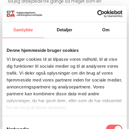
så jeg arbejdede tre gange så meget som en
almindelig arbejder for at nå det hele.
Jeg ville jo ikke have, at mine leder skældte mig ud, så
jeg anstrengte mig virkelig og arbejdede ekstra lange
Samtykke
Detaljer
Om
dage. Min kollega, som også gerne ville studere, fik ikke
lov.
Hun fik at vide, at hun arbejdede for langsomt, så hun
Denne hjemmeside bruger cookies
var nødt til at vælge mellem arbejde eller uddannelse.
Vi bruger cookies til at tilpasse vores indhold, til at vise
Det var selvfølgelig ikke et reelt valg, for hendes familie
dig funktioner til sociale medier og til at analysere vores
havde ikke råd til andet end at hun fortsatte arbejdet
trafik. Vi deler også oplysninger om din brug af vores
og glemte uddannelsen.
hjemmeside med vores partnere inden for sociale medier,
annonceringspartnere og analysepartnere. Vores
Personligt havde jeg sagt op på stedet. Ikke fordi min
partnere kan kombinere disse data med andre
familie er rig, men fordi jeg ikke bryder mig om at blive
behandlet sådan. Sådan er min personlighed.”
oplysninger, du har givet dem, eller som de har indsamlet
fra din brug af deres tjenester.
Hvordan bruger du dine egne erfaringer som leder i
fagbevægelsen i dag?
Samtykkevalg
Nødvendig