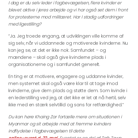
I dag er du selv leder i fagbevægelsen, flere kvinder er
blevet aktive i jeres arbejde og vi har også set dem i front
for protesterne mod militæret. Har I stadig udfordringer
med ligestilling?
”Ja. Jeg troede engang, at udviklingen ville komme af
sig selv, når vi uddannede og motiverede kvinderne. Nu
kan jeg se, at det er ikke nok. Samfundet – og
mændene – skal også give kvinderne plads i
organisationerne og i samfundet generelt.
En ting er at motivere, engagere og uddanne kvinder,
men systemet skal også være klar til at tage imod
kvinderne, give dem plads og støtte dem. Som kvinde i
en lederstilling ved jeg, at det ikke er let at nå hertil, selv
ikke med en stærk selvtillid og sans for retfærdighed.”
Du kan høre Khaing Zar fortælle mere om situationen i
Myanmar og sit arbejde med at fremme kvinders
indflydelse i fagbevægelsen til dette
online-event d. 22. maj
. Eventet er en del af Talk Town