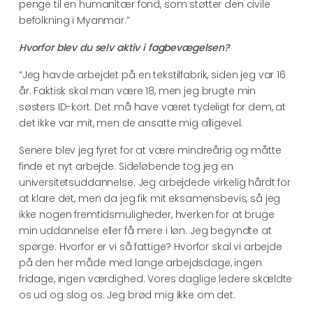
penge til en humanitær fond, som støtter den civile
befolkning i Myanmar.”
Hvorfor blev du selv aktiv i fagbevægelsen?
“Jeg havde arbejdet på en tekstilfabrik, siden jeg var 16
år. Faktisk skal man være 18, men jeg brugte min
søsters ID-kort. Det må have været tydeligt for dem, at
det ikke var mit, men de ansatte mig alligevel.
Senere blev jeg fyret for at være mindreårig og måtte
finde et nyt arbejde. Sideløbende tog jeg en
universitetsuddannelse. Jeg arbejdede virkelig hårdt for
at klare det, men da jeg fik mit eksamensbevis, så jeg
ikke nogen fremtidsmuligheder, hverken for at bruge
min uddannelse eller få mere i løn. Jeg begyndte at
spørge: Hvorfor er vi så fattige? Hvorfor skal vi arbejde
på den her måde med lange arbejdsdage, ingen
fridage, ingen værdighed. Vores daglige ledere skældte
os ud og slog os. Jeg brød mig ikke om det.