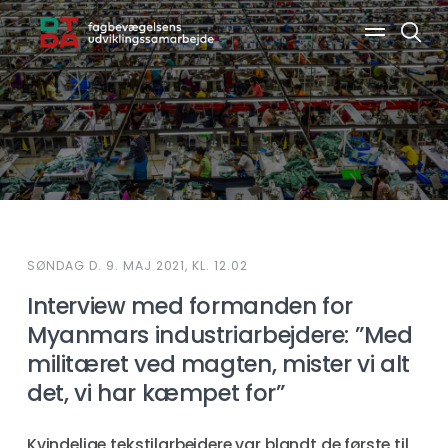
Søg
SØNDAG D. 9. MAJ 2021, KL. 12.02
Interview med formanden for
Myanmars industriarbejdere: ”Med
militæret ved magten, mister vi alt
det, vi har kæmpet for”
Kvindelige tekstilarbejdere var blandt de første til