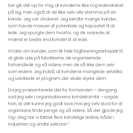
Der gik det op for mig, at kvinderne ikke tog lederskabet
på sig, men også at de ikke selv ville stemme på en
kvinde. Jeg var chokeret. Jeg kendte mange kvinder,
som havde masser af potentiale og kapacitet til at
lede. Jeg spurgte dem hvorfor, og de svarede, at
mænd er bedre end kvinder til at lede.
Vi taler om kvinder, som fik hele fagforeningsarbejdet til
at glide ude på fabrikkerne, de organiserede,
forhandlede og så videre, men de så ikke dem selv
som ledere. Jeg indså, at kvinderne manglede selvtillid,
og udviklede et program, der skulle styrke dem.
Da jeg præsenterede det for formanden – dengang
sad jeg selv i organisationens kvindekomité – sagde
han, at det kunne jeg godt lave, hvis jeg selv stod for at
organisere, finde penge og så videre. Så det gjorde jeg.
Og i dag har vi faktisk flere kvindelige ledere, både i
industrien og andre sektorer.”