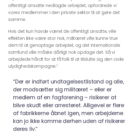
offentligt ansatte nedlagde arbejdet, opfordrede vi
vores medlemmer i den private sektor til at gøre det
samme.
Hvis det kun havde været de offentligt ansatte, ville
effekten ikke være stor nok, militæret ville kunne true
dem til at genoptage arbejdet, og det internationale
samfund ville måske dårligt nok opdage det. Så vi
arbejdede hårdt for at få folk til at tilslutte sig den civile
ulydighedskampagne.”
“Der er indført undtagelsestilstand og alle,
der modsætter sig militæret – eller er
medlem af en fagforening – risikerer at
blive skudt eller arresteret. Alligevel er flere
af fabrikkerne åbnet igen, men arbejderne
kan jo ikke komme derhen uden af risikerer
deres liv.”