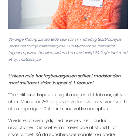
35-årige Khaing Zar startede selv som mindreårig tekstilarbejder
under det forrige militærregime. Hun frygter at de fremskridt,
fagbevægelsen har sikret siden den blev lovlig i 2012, går tabt med
et nyt militærstyre.
Hvilken rolle har fagbevægelsen spillet i modstanden
mod militæret siden kuppet d. 1. februar?
”Da militæret kuppede sig til magten d. 1. februar, gik vi i
chok. Men efter 2-3 dage var vi klar over, at vi var nødt til
at kæmpe igen. Det her kunne vi ikke acceptere.
Vi vidste, at civil ulydighed havde virket i andre
revolutioner. Det sætter militæret ude af stand til at
styre landet. Så da sundhedspersonalet og andre