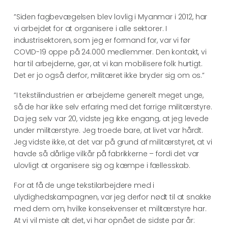
”Siden fagbevægelsen blev lovlig i Myanmar i 2012, har
vi arbejdet for at organisere i alle sektorer. I
industrisektoren, som jeg er formand for, var vi før
COVID-19 oppe på 24.000 medlemmer. Den kontakt, vi
har til arbejderne, gør, at vi kan mobilisere folk hurtigt.
Det er jo også derfor, militæret ikke bryder sig om os.”
”I tekstilindustrien er arbejderne generelt meget unge,
så de har ikke selv erfaring med det forrige militærstyre.
Da jeg selv var 20, vidste jeg ikke engang, at jeg levede
under militærstyre. Jeg troede bare, at livet var hårdt.
Jeg vidste ikke, at det var på grund af militærstyret, at vi
havde så dårlige vilkår på fabrikkerne – fordi det var
ulovligt at organisere sig og kæmpe i fællesskab.
For at få de unge tekstilarbejdere med i
ulydighedskampagnen, var jeg derfor nødt til at snakke
med dem om, hvilke konsekvenser et militærstyre har.
At vi vil miste alt det, vi har opnået de sidste par år: