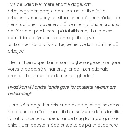
Hvis de udebliver mere end tre dage, kan
arbejdsgiveren nægte dem løn. Det er ikke fair at
arbejdsgiverne udnytter situationen på den måde. I de
her situationer prøver vi at få de internationale brands,
der får varer produceret på fabrikkerne, til at presse
dem til ikke at fyre arbejderne og til at give
lønkompensation, hvis arbejderne ikke kan komme på
arbejde.
Efter militærkuppet kan vi som fagbevægelse ikke gøre
vores arbejde, så vi har brug for de internationale
brands til at sikre arbejdernes rettigheder.”
Hvad kan vi i andre lande gøre for at støtte Myanmars
befolkning?
”Fordi så mange har mistet deres arbejde og indkomst,
har de nu ikke råd til mad til dem selv eller deres familie.
For at fortsætte kampen, har de brug for mad, ganske
enkelt. Den bedste måde at støtte os på, er at donere