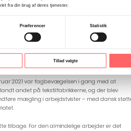
et fra din brug af deres tjenester.
 må fordømmes,
at arbejdstagere – ovenikøbet d
Præferencer
Statistik
t i den globale fødekæde – ikke har bare
løn- og arbejdsvilkår.”
Tillad valgte
 forbudt
ebruar 2021 var fagbevægelsen i gang med at
andt andet på tekstilfabrikkerne, og der blev
indføre mægling i arbejdstvister – med dansk støtt
atet.
ette tilbage. For den almindelige arbejder er det