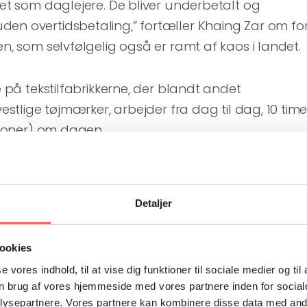
yret som daglejere. De bliver underbetalt og
den overtidsbetaling,” fortæller Khaing Zar om fo
en, som selvfølgelig også er ramt af kaos i landet.
re på tekstilfabrikkerne, der blandt andet
vestlige tøjmærker, arbejder fra dag til dag, 10 time
 kroner) om dagen.
d strejker, kan fabrikkens ledelse finde på at ring
r, som får arbejderne til at makke ret. De fleste
Detaljer
i såkaldte industrizoner, som er under permanent
ofte unge kvinder fra landet, som bor i barakker i
ookies
se vores indhold, til at vise dig funktioner til sociale medier og til
n brug af vores hjemmeside med vores partnere inden for social
formand for Ulandssekretariatet, Bente
ysepartnere. Vores partnere kan kombinere disse data med andr