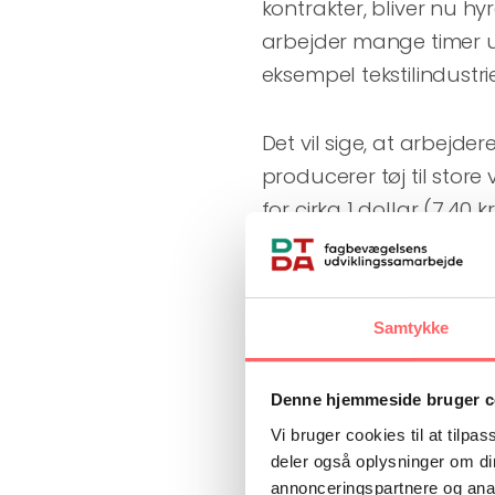
kontrakter, bliver nu h
arbejder mange timer u
eksempel tekstilindustri
Det vil sige, at arbejde
producerer tøj til store 
for cirka 1 dollar (7,40
Hvis arbejderne truer me
efter bevæbnede soldate
Samtykke
tekstilfabrikker ligger 
krigsret. Arbejderne er 
Denne hjemmeside bruger c
zonerne.
Vi bruger cookies til at tilpas
deler også oplysninger om di
Næstformand for FH og 
annonceringspartnere og anal