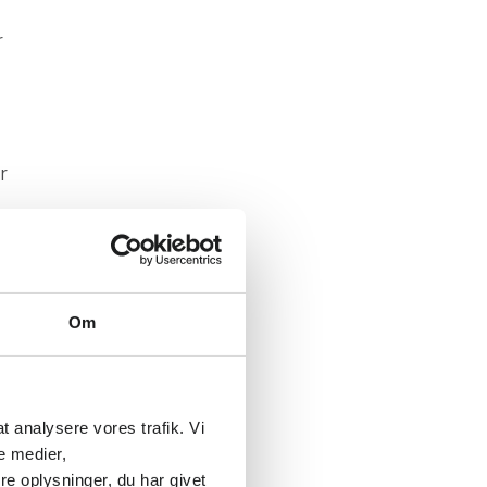
r
r
e
Om
 at analysere vores trafik. Vi
e medier,
e oplysninger, du har givet