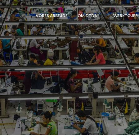
VORES ARBEJDE
OM DTDA
VÆRKTØJER