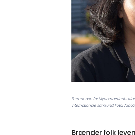
Formanden for Myanmars industriarbe
internationale samfund. Foto: Jaco
Brænder folk leve