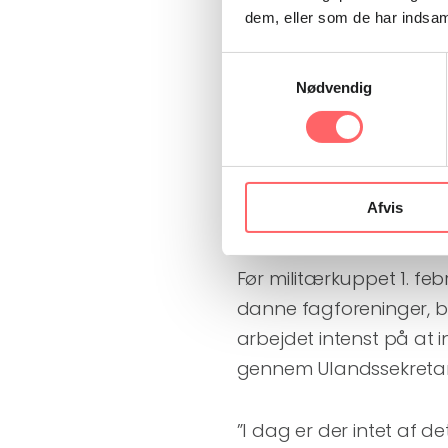
Sorgenfrey, er rystet:
dem, eller som de har indsaml
Samtykkevalg
”Det er under al kritik
og
Nødvendig
syersker, som er neders
nogenlunde anstændige 
Afvis
Fagbevægelsen er
Før militærkuppet 1. f
danne fagforeninger, bl
arbejdet intenst på at 
gennem Ulandssekretari
”I dag er der intet af d