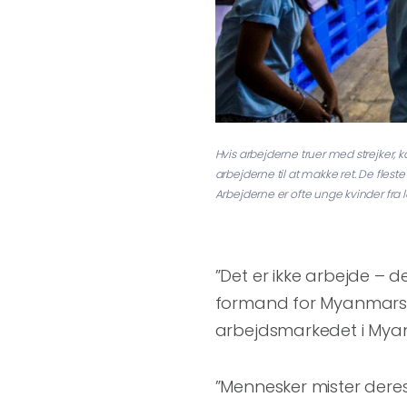
Hvis arbejderne truer med strejker, 
arbejderne til at makke ret. De fleste
Arbejderne er ofte unge kvinder fra l
”Det er ikke arbejde – d
formand for Myanmars 
arbejdsmarkedet i Mya
”Mennesker mister deres