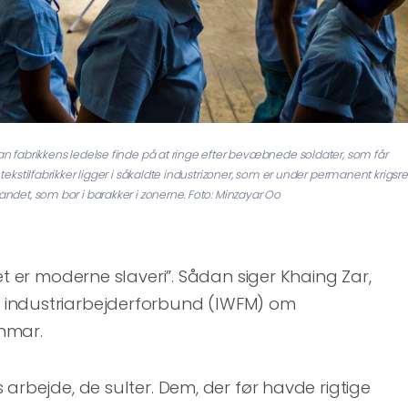
kan fabrikkens ledelse finde på at ringe efter bevæbnede soldater, som får
 tekstilfabrikker ligger i såkaldte industrizoner, som er under permanent krigsret
andet, som bor i barakker i zonerne. Foto: Minzayar Oo
et er moderne slaveri”. Sådan siger Khaing Zar,
industriarbejderforbund (IWFM) om
nmar.
 arbejde, de sulter. Dem, der før havde rigtige