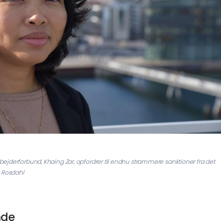
jderforbund, Khaing Zar, opfordrer til endnu strammere sanktioner fra det
b Rosdahl
nde