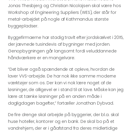
Jonas Thesbjerg og Christian Nicolajsen skal være hos
Workshop of Engineering Suppliers (WES), der står for
metal-arbejdet på nogle af Kathmandus største
byggepladser.
Byggefirmaerne har stadig travlt efter jordskælvet i 2015,
der jævnede tusindevis af bygninger med jorden.
Genopbygningen går langsomt fordi veluddannede
håndværkere er en mangelvare:
”Det bliver også spændende at opleve, hvordan de
laver VVS-arbejde. De har nok ikke samme moderne
værktøjer som os. Der kan vi nok lære noget af de
løsninger, de alligevel er i stand til at lave. Måske kan jeg
lære at tænke løsninger på en anden måde i
dagligdagen bagefter,” fortæller Jonathan Dybvad.
De fire drenge skal arbejde på byggerier, der bl.a. skal
huse hoteller, kontorer og en bank. De skal bo på et
vandrehjem, der er i gåafstand fra deres midlertidige