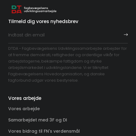
Tilmeld dig vores nyhedsbrev
DTDA - Fagbevægelsens Udviklingssamarbejde arbejder for
at fremme demokrati, rettigheder og ordentlige vilkår for
arbejdstagerne, bekæmpe fattigdom og styrke
arbejdsmarkedet i udviklingslandene. Vi er tilknyttet
Fagbevægelsens Hovedorganisation, og danske
fagforbund udgør vores bestyrelse.
Vores arbejde
Vores arbejde
Samarbejdet med 3F og DI
Vores bidrag til FN's verdensmål