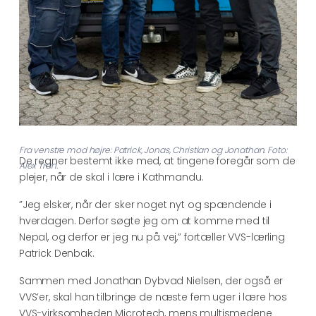
Fra venstre mod højre: Patrick, Jonas, Christian og Jonathan. Foto:
De regner bestemt ikke med, at tingene foregår som de
Alex Tran.
plejer, når de skal i lære i Kathmandu.
”Jeg elsker, når der sker noget nyt og spændende i
hverdagen. Derfor søgte jeg om at komme med til
Nepal, og derfor er jeg nu på vej,” fortæller VVS-lærling
Patrick Denbak.
Sammen med Jonathan Dybvad Nielsen, der også er
VVS’er, skal han tilbringe de næste fem uger i lære hos
VVS-virksomheden Microtech, mens multismedene