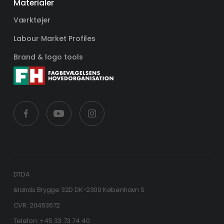
Materialer
Værktøjer
Labour Market Profiles
Brand & logo tools
DTDA
Islands Brygge 32D DK-2300 København S
CVR: 20453672
Telefon: +45 33 73 74 40