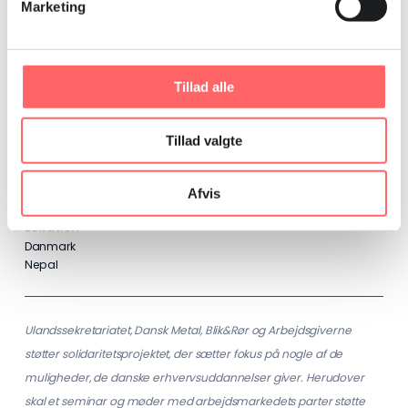
Marketing
ansvarlig for indholdet, og indholdet afspejler ikke
nødvendigvis Den Europæiske Unions holdning.
Tillad alle
Tillad valgte
Dato og tidspunkt
Af Søren Bjerregaard Jepsen
mandag d. 11. marts 2019, kl. 13.25
Afvis
Lokation
Danmark
Nepal
Ulandssekretariatet, Dansk Metal, Blik&Rør og Arbejdsgiverne
støtter solidaritetsprojektet, der sætter fokus på nogle af de
muligheder, de danske erhvervsuddannelser giver. Herudover
skal et seminar og møder med arbejdsmarkedets parter støtte