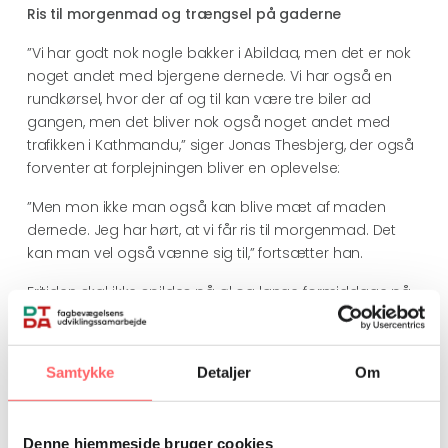
Ris til morgenmad og trængsel på gaderne
”Vi har godt nok nogle bakker i Abildaa, men det er nok
noget andet med bjergene dernede. Vi har også en
rundkørsel, hvor der af og til kan være tre biler ad
gangen, men det bliver nok også noget andet med
trafikken i Kathmandu,” siger Jonas Thesbjerg, der også
forventer at forplejningen bliver en oplevelse:
”Men mon ikke man også kan blive mæt af maden
dernede. Jeg har hørt, at vi får ris til morgenmad. Det
kan man vel også vænne sig til,” fortsætter han.
Fritiden skal ikke spildes på øl og lange formiddage på
langs:
”Når vi har fri i weekenderne, så gælder det om at
Samtykke
Detaljer
Om
komme ud og opleve noget i landet. Der må blive
meget at fortælle til familien og vennerne, når vi
kommer hjem igen,” fortæller Christian Nicolaisen.
Denne hjemmeside bruger cookies