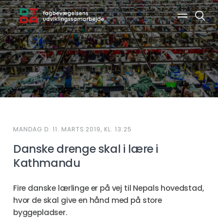
Søg
MANDAG D. 11. MARTS 2019, KL. 13.25
Danske drenge skal i lære i
Kathmandu
Fire danske lærlinge er på vej til Nepals hovedstad,
hvor de skal give en hånd med på store
byggepladser.