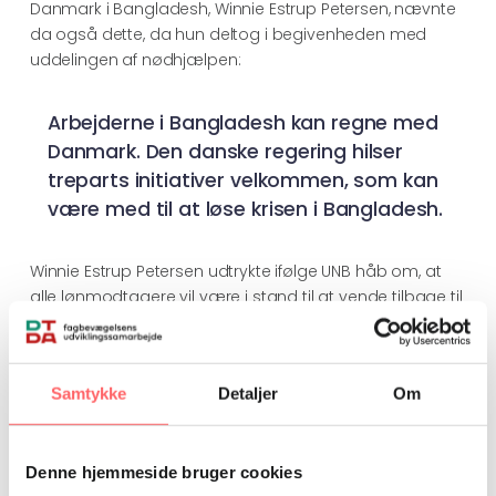
Danmark i Bangladesh, Winnie Estrup Petersen, nævnte
da også dette, da hun deltog i begivenheden med
uddelingen af nødhjælpen:
Arbejderne i Bangladesh kan regne med
Danmark. Den danske regering hilser
treparts initiativer velkommen, som kan
være med til at løse krisen i Bangladesh.
Winnie Estrup Petersen udtrykte ifølge UNB håb om, at
alle lønmodtagere vil være i stand til at vende tilbage til
deres job, når COVID-19-pandemien er overstået.
Situationen som følge af coronakrisen i Bangladesh er
ved at være alvorlig, hvor mange
Samtykke
Detaljer
Om
arbejdere føler sig presset til at genoptage arbejdet
,
hvis de skal kunne forsørge deres familier. Og det vel og
mærke uden sikkerhedsudstyr.
Denne hjemmeside bruger cookies