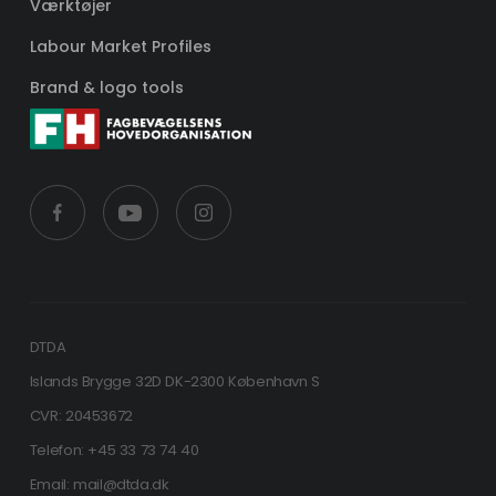
Værktøjer
Labour Market Profiles
Brand & logo tools
DTDA
Islands Brygge 32D DK-2300 København S
CVR: 20453672
Telefon: +45 33 73 74 40
Email: mail@dtda.dk