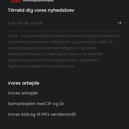
Tilmeld dig vores nyhedsbrev
DTDA - Fagbevægelsens Udviklingssamarbejde arbejder for
at fremme demokrati, rettigheder og ordentlige vilkår for
arbejdstagerne, bekæmpe fattigdom og styrke
arbejdsmarkedet i udviklingslandene. Vi er tilknyttet
Fagbevægelsens Hovedorganisation, og danske
fagforbund udgør vores bestyrelse.
Vores arbejde
Vores arbejde
Samarbejdet med 3F og DI
Vores bidrag til FN's verdensmål