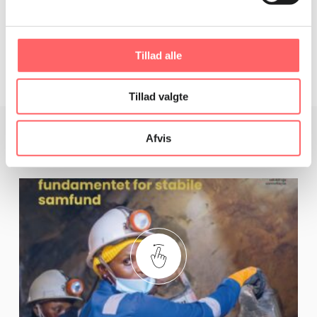
fagbevægelse haft fokus på bl.a. sikkerhed og arbejdstilsyn i den
omdiskuterede tekstilindustri.
Tillad alle
Tillad valgte
Afvis
Relaterede artikler