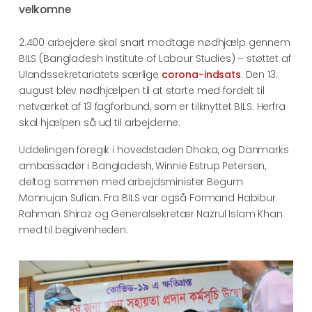
velkomne
2.400 arbejdere skal snart modtage nødhjælp gennem
BILS (Bangladesh Institute of Labour Studies) – støttet af
Ulandssekretariatets særlige
corona-indsats
. Den 13.
august blev nødhjælpen til at starte med fordelt til
netværket af 13 fagforbund, som er tilknyttet BILS. Herfra
skal hjælpen så ud til arbejderne.
Uddelingen foregik i hovedstaden Dhaka, og Danmarks
ambassadør i Bangladesh, Winnie Estrup Petersen,
deltog sammen med arbejdsminister Begum
Monnujan Sufian. Fra BILS var også Formand Habibur
Rahman Shiraz og Generalsekretær Nazrul Islam Khan
med til begivenheden.