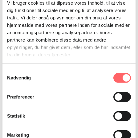
Vi bruger cookies til at tilpasse vores indhold, til at vise
Ulandssekretariatets støtte til BILS’ COVID-19-indsats
dig funktioner til sociale medier og til at analysere vores
dækker konkrete tiltag som nødhjælp og værnemidler
trafik. Vi deler også oplysninger om din brug af vores
samt research i, hvordan coronakrisen påvirker
arbejdstagernes forhold i den forværrede økonomiske
hjemmeside med vores partnere inden for sociale medier,
situation.
annonceringspartnere og analysepartnere. Vores
partnere kan kombinere disse data med andre
oplysninger, du har givet dem, eller som de har indsamlet
fra din brug af deres tjenester.
Dato og tidspunkt
Samtykkevalg
Af Jacob Rosdahl
Nødvendig
fredag d. 14. august 2020, kl. 12.03
Lokation
Præferencer
Bangladesh
Statistik
BILS er Ulandssekretariatets partner i Bangladesh. Under
udformningen af en ny arbejdsmarkedslov har BILS og den øvrige
Marketing