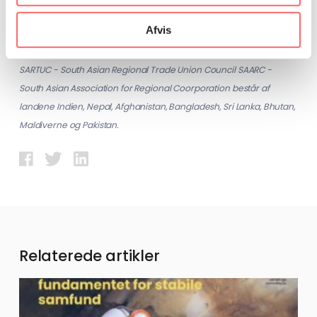
Afvis
Ulandssekretariatet samarbejder i Sydøstasien med SARTUC om
at sikre en effektiv beskyttelse af migrantarbejdere i regionen.
SARTUC - South Asian Regional Trade Union Council SAARC -
South Asian Association for Regional Coorporation består af
landene Indien, Nepal, Afghanistan, Bangladesh, Sri Lanka, Bhutan,
Maldiverne og Pakistan.
Relaterede artikler