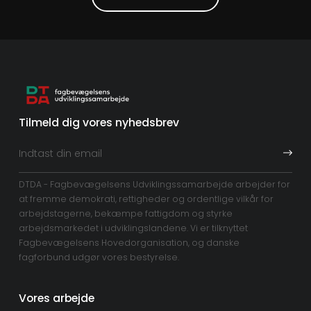
Tilmeld dig vores nyhedsbrev
DTDA - Fagbevægelsens Udviklingssamarbejde arbejder for
at fremme demokrati, rettigheder og ordentlige vilkår for
arbejdstagerne, bekæmpe fattigdom og styrke
arbejdsmarkedet i udviklingslandene. Vi er tilknyttet
Fagbevægelsens Hovedorganisation, og danske
fagforbund udgør vores bestyrelse.
Vores arbejde