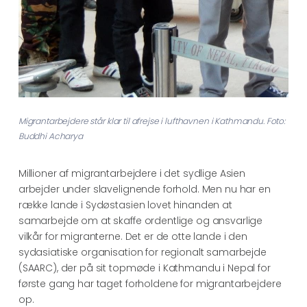
Migrantarbejdere står klar til afrejse i lufthavnen i Kathmandu. Foto:
Buddhi Acharya
Millioner af migrantarbejdere i det sydlige Asien
arbejder under slavelignende forhold. Men nu har en
række lande i Sydøstasien lovet hinanden at
samarbejde om at skaffe ordentlige og ansvarlige
vilkår for migranterne. Det er de otte lande i den
sydasiatiske organisation for regionalt samarbejde
(SAARC), der på sit topmøde i Kathmandu i Nepal for
første gang har taget forholdene for migrantarbejdere
op.