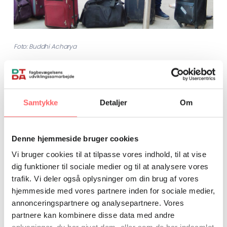
Foto: Buddhi Acharya
Mange rejser til golfstaterne for at arbejde i blandt
andet byggeindustrien, og det har skabt international
opmærksomhed, at nepalesiske arbejdere i Qatar
Samtykke
Detaljer
Om
arbejder under kummerlige og livstruende forhold ved
etableringen af store stadions til VM i fodbold i 2022.
Denne hjemmeside bruger cookies
Sikring af rettigheder
Vi bruger cookies til at tilpasse vores indhold, til at vise
Et af de forhold, SARTUC ønsker at fokusere på, er at få
dig funktioner til sociale medier og til at analysere vores
standardiseret mindstelønningerne for at undgå
trafik. Vi deler også oplysninger om din brug af vores
løndumping. Et andet er at få de helt fundamentale
hjemmeside med vores partnere inden for sociale medier,
arbejder-rettigheder implementeret på de enkelte
annonceringspartnere og analysepartnere. Vores
arbejdspladser.
partnere kan kombinere disse data med andre
Både regionalt og nationalt vil de faglige organisationer