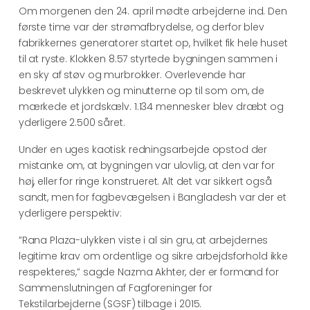
Om morgenen den 24. april mødte arbejderne ind. Den
første time var der strømafbrydelse, og derfor blev
fabrikkernes generatorer startet op, hvilket fik hele huset
til at ryste. Klokken 8.57 styrtede bygningen sammen i
en sky af støv og murbrokker. Overlevende har
beskrevet ulykken og minutterne op til som om, de
mærkede et jordskælv. 1.134 mennesker blev dræbt og
yderligere 2.500 såret.
Under en uges kaotisk redningsarbejde opstod der
mistanke om, at bygningen var ulovlig, at den var for
høj, eller for ringe konstrueret. Alt det var sikkert også
sandt, men for fagbevægelsen i Bangladesh var der et
yderligere perspektiv:
”Rana Plaza-ulykken viste i al sin gru, at arbejdernes
legitime krav om ordentlige og sikre arbejdsforhold ikke
respekteres,” sagde Nazma Akhter, der er formand for
Sammenslutningen af Fagforeninger for
Tekstilarbejderne (SGSF) tilbage i 2015.