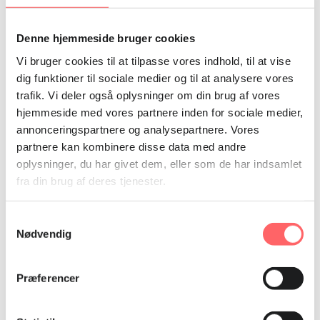
fagbevægelsen med at lave ændringsforslag til
arbejdsmarkedslovgivningen, blandt andet indenfor
Denne hjemmeside bruger cookies
arbejdsmiljø og sikkerhed, herunder beskrivelse af regler
for arbejdsgivernes ansvar, bedre kontrol og
Vi bruger cookies til at tilpasse vores indhold, til at vise
koordination hos arbejdstilsyn og andre myndigheder.
dig funktioner til sociale medier og til at analysere vores
trafik. Vi deler også oplysninger om din brug af vores
I 2013 kom den nye arbejdsmarkedslovgivning, men
hjemmeside med vores partnere inden for sociale medier,
arbejdet var langt fra færdigt. Netop det politiske pres
annonceringspartnere og analysepartnere. Vores
og det internationale søgelys på tekstilindustrien efter
partnere kan kombinere disse data med andre
Rana Plaza medførte en forbedring, sagde BILS’
oplysninger, du har givet dem, eller som de har indsamlet
vicedirektør Syed Sultan Uddin Ahmed dengang.
fra din brug af deres tjenester.
Samtykkevalg
Nødvendig
Præferencer