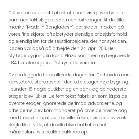
Det var en bebudet katastrofe som viste, hvad vi alle
sammen faktisk godt ved, men fortrænger. At det lille
mærke ”Made in Bangladesh”, der sidder i nakken på
vores fine skjorte, ofte betyder elendige arbejdsforhold
og elendig løn for de tekstilarbejdere, der har syet den.
Døden var også på arbejde den 24. april 203. Her
styrtede bygningen Rana Plaza sammen og begravede
1.134 tekstilarbejdere. Det rystede verden.
Døden kiggede forbi allerede dagen før. Da havde man
konstateret store revner i den otte etager høje bygning.
I bunden lå nogle butikker og en bank, og de nederste
etager blev lukket. De fem tekstilfabrikker, som lå på de
øverste etager, ignorerede derimod advarslerne, og
arbejderne blev kommanderet på arbejde næste dag
med trussel om, at de ikke ville få løn, hvis de blev væk.
Nogle fik at vide, at de ville blive trukket en hel
månedsløn, hvis de ikke dukkede op.