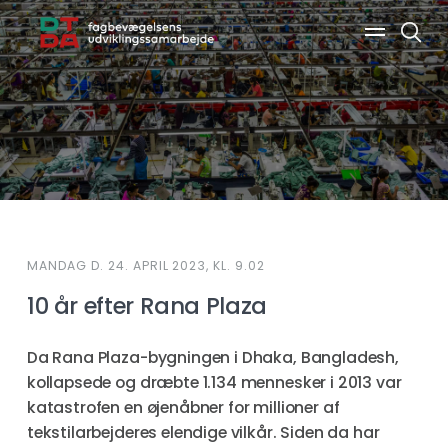
Søg
MANDAG D. 24. APRIL 2023, KL. 9.02
10 år efter Rana Plaza
Da Rana Plaza-bygningen i Dhaka, Bangladesh,
kollapsede og dræbte 1.134 mennesker i 2013 var
katastrofen en øjenåbner for millioner af
tekstilarbejderes elendige vilkår. Siden da har