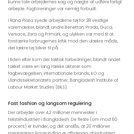
kunne tale arbejdernes sag og nægte at udføre farligt
arbejde. Fagforeninger var nemlig forbudt.
I Rana Plaza syede arbejderne tøj for 28 vestlige
varemærker, blandt andre Benetton, Prada, Gucci,
Versace, Zara og Primark, og ulykken var med til at
forstærke forbrugernes kritik mod den ulækre måde,
det lækre tøj bliver til på.
I tiden efter kom der faktisk forbedringer, blandt andet
takket være en lang række aktører som
fagbevægelsen, internationale brands, ILO og
Ulandssekretariatets partner, Bangladesh Institute of
Labour Market Studies (BILS).
Fast fashion og langsom regulering
Der arbejder over 4,2 millioner mennesker i
tekstilindustrien i Bangladesh. De fleste (om mod 60
procent) er kvinder, og det anslås, at 20 millioner
menneskers livsgrundlag er afhængig af industrien.