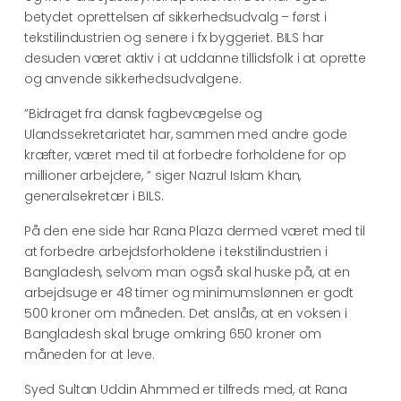
betydet oprettelsen af sikkerhedsudvalg – først i
tekstilindustrien og senere i fx byggeriet. BILS har
desuden været aktiv i at uddanne tillidsfolk i at oprette
og anvende sikkerhedsudvalgene.
”Bidraget fra dansk fagbevægelse og
Ulandssekretariatet har, sammen med andre gode
kræfter, været med til at forbedre forholdene for op
millioner arbejdere, ” siger Nazrul Islam Khan,
generalsekretær i BILS.
På den ene side har Rana Plaza dermed været med til
at forbedre arbejdsforholdene i tekstilindustrien i
Bangladesh, selvom man også skal huske på, at en
arbejdsuge er 48 timer og minimumslønnen er godt
500 kroner om måneden. Det anslås, at en voksen i
Bangladesh skal bruge omkring 650 kroner om
måneden for at leve.
Syed Sultan Uddin Ahmmed er tilfreds med, at Rana