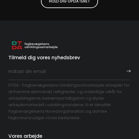
HOLD DIG OPDATERET
Tilmeld dig vores nyhedsbrev
DTDA - Fagbevægelsens Udviklingssamarbejde arbejder for
at fremme demokrati, rettigheder og ordentlige vilkår for
arbejdstagerne, bekæmpe fattigdom og styrke
arbejdsmarkedet i udviklingslandene. Vi er tilknyttet
Fagbevægelsens Hovedorganisation, og danske
fagforbund udgør vores bestyrelse.
Vores arbejde