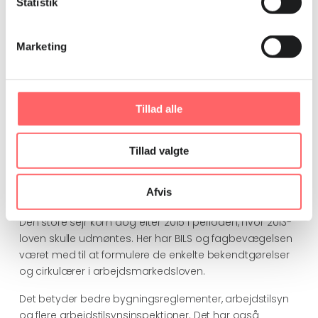
Statistik
Marketing
Syed Sultan Uddin Ahmed
Tillad alle
Har været med til at skrive cirkulærerne
Tillad valgte
2013-loven var altså ikke god nok, og BILS satte snuden i
sporet. Gennem omfattende research, dokumentation
og kurser kunne institutionen hjælpe fagbevægelsen
Afvis
ved forhandlingerne med regeringen om lovgivningen.
Den store sejr kom dog efter 2015 i perioden, hvor 2013-
loven skulle udmøntes. Her har BILS og fagbevægelsen
været med til at formulere de enkelte bekendtgørelser
og cirkulærer i arbejdsmarkedsloven.
Det betyder bedre bygningsreglementer, arbejdstilsyn
og flere arbejdstilsynsinspektioner. Det har også