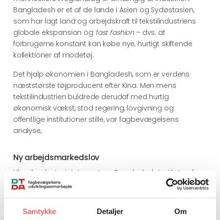
Bangladesh er et af de lande i Asien og Sydøstasien,
som har lagt land og arbejdskraft til tekstilindustriens
globale ekspansion og
fast fashion
– dvs. at
forbrugerne konstant kan købe nye, hurtigt skiftende
kollektioner af modetøj.
Det hjalp økonomien i Bangladesh, som er verdens
næststørste tøjproducent efter Kina. Men mens
tekstilindustrien buldrede derudaf med hurtig
økonomisk vækst, stod regering, lovgivning og
offentlige institutioner stille, var fagbevægelsens
analyse,
Ny arbejdsmarkedslov
Ulandssekretariatets partner, Bangladesh Institute of
Labour Market Studies (BILS) er med den danske støtte
sat i verden for at lave analyser på arbejdsmarkedet.
Samtykke
Detaljer
Om
Siden 2006 har BILS arbejdet med research og støttet