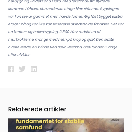
høj bygning, kaldet Rana Plaza, med tekstilindustri styrtede
sammen i Dhaka. Kun nederste etage blev stående. Bygningen
var kun syv år gammel, men havde formentlig fået bygget ekstra
etager på og var ikke konstrueret til at indeholde fabrikker. Det var
en kontor- og butiksbygning. 2.500 blev reddet ud af
murbrokkerne, mange med mén på krop og sjæl. Den sidste
overlevende, en kvinde ved navn Reshma, blev fundet 17 dage
efter ulykken.
Relaterede artikler