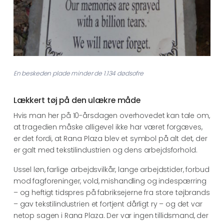
En beskeden plade minder de 1.134 dødsofre
Lækkert tøj på den ulækre måde
Hvis man her på 10-årsdagen overhovedet kan tale om,
at tragedien måske alligevel ikke har været forgæves,
er det fordi, at Rana Plaza blev et symbol på alt det, der
er galt med tekstilindustrien og dens arbejdsforhold.
Ussel løn, farlige arbejdsvilkår, lange arbejdstider, forbud
mod fagforeninger, vold, mishandling og indespærring
– og heftigt tidspres på fabriksejerne fra store tøjbrands
– gav tekstilindustrien et fortjent dårligt ry – og det var
netop sagen i Rana Plaza. Der var ingen tillidsmand, der