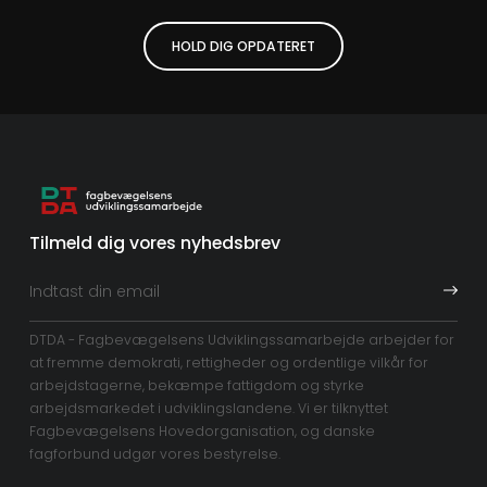
HOLD DIG OPDATERET
Tilmeld dig vores nyhedsbrev
DTDA - Fagbevægelsens Udviklingssamarbejde arbejder for
at fremme demokrati, rettigheder og ordentlige vilkår for
arbejdstagerne, bekæmpe fattigdom og styrke
arbejdsmarkedet i udviklingslandene. Vi er tilknyttet
Fagbevægelsens Hovedorganisation, og danske
fagforbund udgør vores bestyrelse.