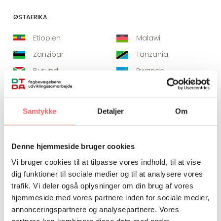
ØSTAFRIKA:
Etiopien
Malawi
Zanzibar
Tanzania
Burundi
Rwanda
Kenya
Uganda
Samtykke
Detaljer
Om
VESTAFRIKA:
Denne hjemmeside bruger cookies
Ghana
Niger
Vi bruger cookies til at tilpasse vores indhold, til at vise
Benin
Sierra Leone
dig funktioner til sociale medier og til at analysere vores
trafik. Vi deler også oplysninger om din brug af vores
hjemmeside med vores partnere inden for sociale medier,
annonceringspartnere og analysepartnere. Vores
partnere kan kombinere disse data med andre