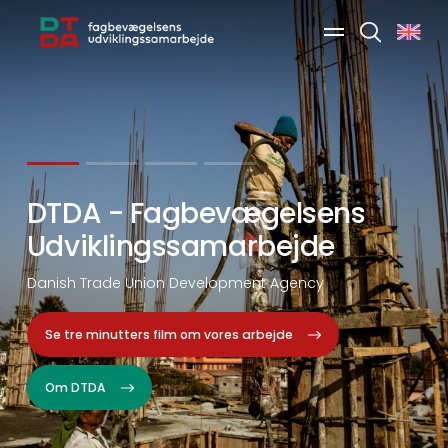
Søg
Fagbevægelsen i verden
Læs om vores resultater i Afrika, Asien,
Latinamerika, MENA og Østeuropa.