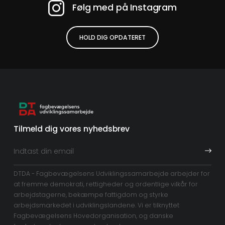
Følg med på Instagram
HOLD DIG OPDATERET
Tilmeld dig vores nyhedsbrev
DTDA - Fagbevægelsens Udviklingssamarbejde arbejder for
at fremme demokrati, rettigheder og ordentlige vilkår for
arbejdstagerne, bekæmpe fattigdom og styrke
arbejdsmarkedet i udviklingslandene. Vi er tilknyttet
Fagbevægelsens Hovedorganisation, og danske