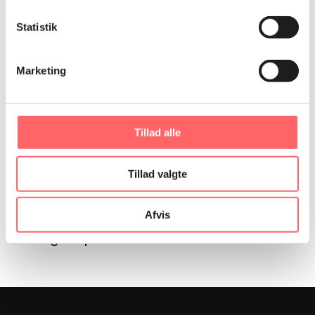
Statistik
Marketing
Tillad alle
Tillad valgte
PROJEKT
Afvis
Uformel økonomi, social sikkerhed og social
dialog i Nepal