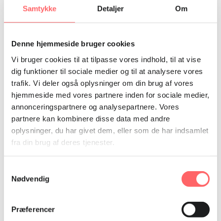
Projektet gennemføres i samarbejde
Samtykke
Detaljer
Om
med regionale partnere
Denne hjemmeside bruger cookies
REGIONAL PARTNER
Vi bruger cookies til at tilpasse vores indhold, til at vise
Asien, Bangladesh, Filippinerne, Nepal, Pakistan,
dig funktioner til sociale medier og til at analysere vores
Myanmar
trafik. Vi deler også oplysninger om din brug af vores
hjemmeside med vores partnere inden for sociale medier,
International Trade Union Confederation – Asia Pacific
annonceringspartnere og analysepartnere. Vores
(ITUC-AP)
partnere kan kombinere disse data med andre
oplysninger, du har givet dem, eller som de har indsamlet
fra din brug af deres tjenester.
Samtykkevalg
Andre projekter i Asien
Nødvendig
Se alle (39)
Præferencer