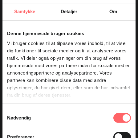
arbejdsmarkedet i udviklingslandene. Vi er tilknyttet
Fagbevægelsens Hovedorganisation, og danske
Samtykke
Detaljer
Om
fagforbund udgør vores bestyrelse.
Vores arbejde
Denne hjemmeside bruger cookies
Vores arbejde
Vi bruger cookies til at tilpasse vores indhold, til at vise
dig funktioner til sociale medier og til at analysere vores
Samarbejdet med 3F og DI
trafik. Vi deler også oplysninger om din brug af vores
Vores bidrag til FN's verdensmål
hjemmeside med vores partnere inden for sociale medier,
annonceringspartnere og analysepartnere. Vores
partnere kan kombinere disse data med andre
Arkiv
oplysninger, du har givet dem, eller som de har indsamlet
Tidligere udgivelser
fra din brug af deres tjenester.
Kampagner
Samtykkevalg
Film
Nødvendig
Billedarkiv
Præferencer