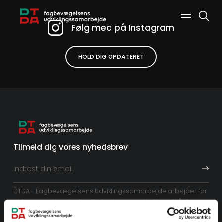
Følg med på Instagram
HOLD DIG OPDATERET
Søg
Tilmeld dig vores nyhedsbrev
DTDA - Fagbevægelsens Udviklingssamarbejde arbejder for
at fremme demokrati, rettigheder og ordentlige vilkår for
arbejdstagerne, bekæmpe fattigdom og styrke