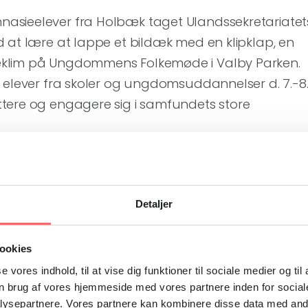
asieelever fra Holbæk taget Ulandssekretariatet
 at lære at lappe et bildæk med en klipklap, en
klim på Ungdommens Folkemøde i Valby Parken.
 elever fra skoler og ungdomsuddannelser d. 7.-8
tere og engagere sig i samfundets store
rte, da jeg var i praktik i Tanzania,” svarer 22-årige
iterer dæklapningen. Han var sidste efterår seks
Detaljer
ndelse med sin uddannelse til
ker, og han fortæller passioneret om oplevelsen
rbi. I videoen herunder kan du selv høre ham
ookies
se vores indhold, til at vise dig funktioner til sociale medier og til
n brug af vores hjemmeside med vores partnere inden for social
ysepartnere. Vores partnere kan kombinere disse data med andr