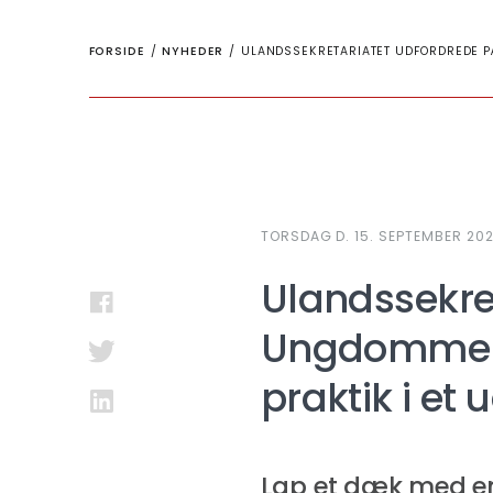
FORSIDE
/
NYHEDER
/
ULANDSSEKRETARIATET UDFORDREDE P
TORSDAG D. 15. SEPTEMBER 2022
Ulandssekre
Ungdommens
praktik i et
Lap et dæk med en 