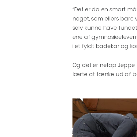
”Det er da en smart må
noget, som ellers bare vi
selv kunne have fundet p
ene af gymnasieelever
i et fyldt badekar og k
Og det er netop Jeppe D
00:00
lærte at tænke ud af b