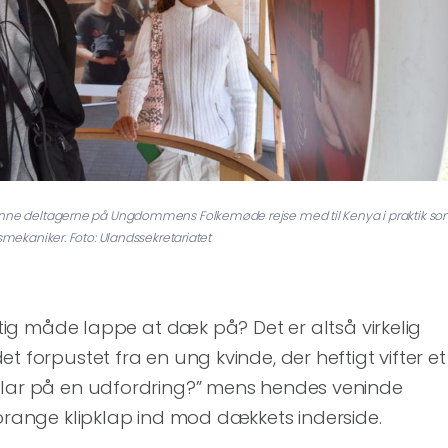
kunne deltagerne på Ungdommens Folkemøde rejse med til Kenya i praktik s
smekaniker. Foto: Ulandssekretariatet
igtig måde lappe at dæk på? Det er altså virkelig
t forpustet fra en ung kvinde, der heftigt vifter et
Klar på en udfordring?” mens hendes veninde
 orange klipklap ind mod dækkets inderside.