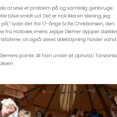
de at løse et problem på og samtidig genbruge
lle blive smidt ud. Det er nok ikke en løsning, jeg
å,” lyder det fra 17-årige Sofie Christiansen, den
Brug
op/ned
piletasterne
ne fra Holbæk, imens Jeppe Diemer dypper dække
for
at
skrue
onstaterer, at også deres dæklapning holder vand.
op
eller
ned
for
lyden.
iemers pointe: At han under sit ophold i Tanzania
02:03
oksen.