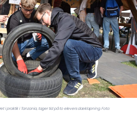
i praktik i Tanzania, tager tid på to elevers dæklapning. Foto: