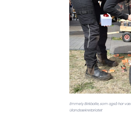
Emmely Birkballe, som også har været 
Ulandssekretariatet