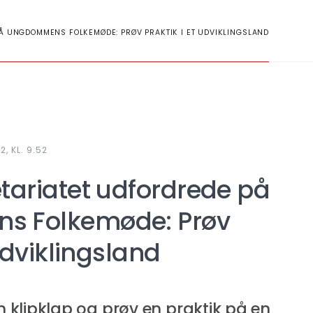
Å UNGDOMMENS FOLKEMØDE: PRØV PRAKTIK I ET UDVIKLINGSLAND
, KL. 9.52
tariatet udfordrede på
 Folkemøde: Prøv
 udviklingsland
klipklap og prøv en praktik på en