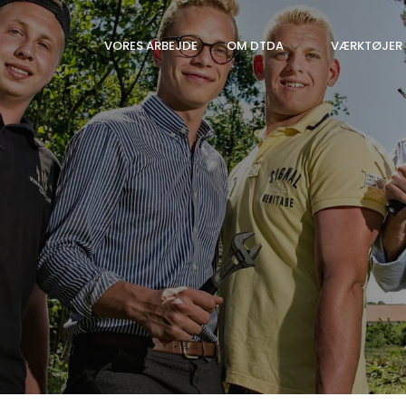
VORES ARBEJDE
OM DTDA
VÆRKTØJER