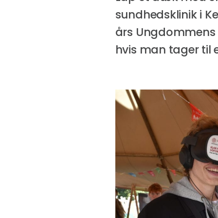
sundhedsklinik i K
års Ungdommens F
hvis man tager til