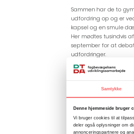
Sammen har de to gymn
udfordring op og er ved
kapsel og en smule dæ
Her mødtes tusindvis af
september for at debat
udfordringer.
”Ja, det var noget, vi læ
Jeppe Diemer, som facil
Samtykke
uger i Tanzania i forbi
landbrugsmaskinmekani
til alle, der kommer fo
Denne hjemmeside bruger c
fortælle.
Vi bruger cookies til at tilpas
deler også oplysninger om di
annonceringspartnere og anal