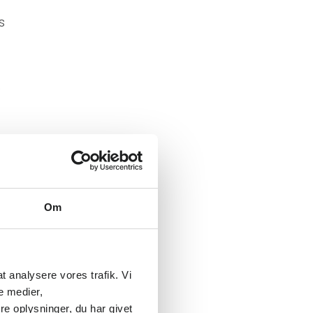
s
.
Om
 at analysere vores trafik. Vi
e medier,
e oplysninger, du har givet