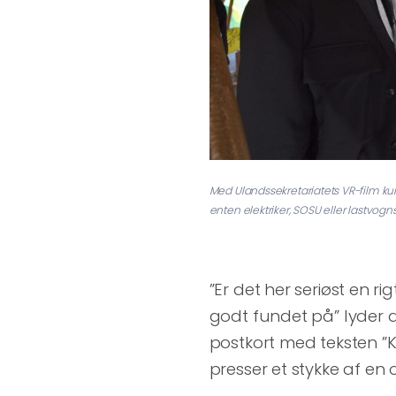
Med Ulandssekretariatets VR-film 
enten elektriker, SOSU eller lastvogn
”Er det her seriøst en r
godt fundet på” lyder de
postkort med teksten ”
presser et stykke af en