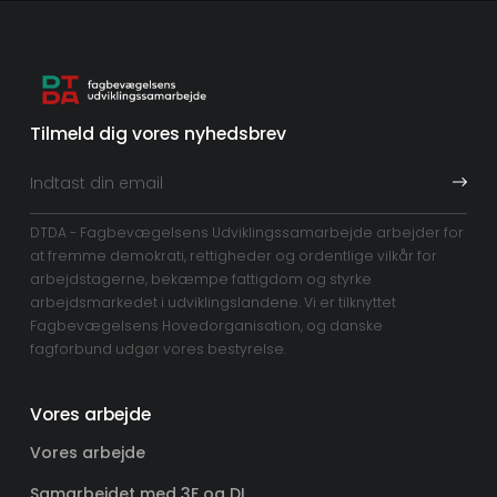
Tilmeld dig vores nyhedsbrev
DTDA - Fagbevægelsens Udviklingssamarbejde arbejder for
at fremme demokrati, rettigheder og ordentlige vilkår for
arbejdstagerne, bekæmpe fattigdom og styrke
arbejdsmarkedet i udviklingslandene. Vi er tilknyttet
Fagbevægelsens Hovedorganisation, og danske
fagforbund udgør vores bestyrelse.
Vores arbejde
Vores arbejde
Samarbejdet med 3F og DI