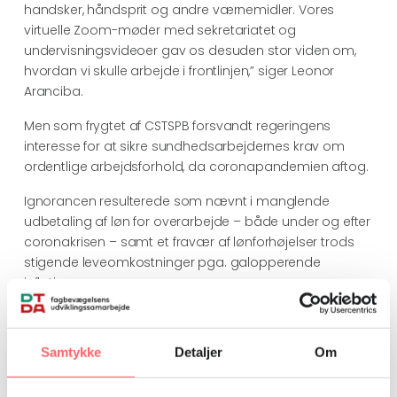
handsker, håndsprit og andre værnemidler. Vores
virtuelle Zoom-møder med sekretariatet og
undervisningsvideoer gav os desuden stor viden om,
hvordan vi skulle arbejde i frontlinjen,” siger Leonor
Aranciba.
Men som frygtet af CSTSPB forsvandt regeringens
interesse for at sikre sundhedsarbejdernes krav om
ordentlige arbejdsforhold, da coronapandemien aftog.
Ignorancen resulterede som nævnt i manglende
udbetaling af løn for overarbejde – både under og efter
coronakrisen – samt et fravær af lønforhøjelser trods
stigende leveomkostninger pga. galopperende
inflation.
Ifølge Bolivias hovedorganisation COB kan en
sundhedsarbejders løn dække 40 procent af en
Samtykke
Detaljer
Om
families månedlige behov.
”I den sammenhæng må vi ikke glemme, at mange af