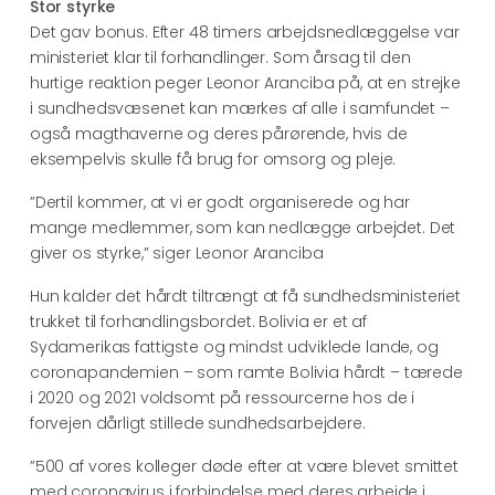
Stor styrke
Det gav bonus. Efter 48 timers arbejdsnedlæggelse var
ministeriet klar til forhandlinger. Som årsag til den
hurtige reaktion peger Leonor Aranciba på, at en strejke
i sundhedsvæsenet kan mærkes af alle i samfundet –
også magthaverne og deres pårørende, hvis de
eksempelvis skulle få brug for omsorg og pleje.
”Dertil kommer, at vi er godt organiserede og har
mange medlemmer, som kan nedlægge arbejdet. Det
giver os styrke,” siger Leonor Aranciba
Hun kalder det hårdt tiltrængt at få sundhedsministeriet
trukket til forhandlingsbordet. Bolivia er et af
Sydamerikas fattigste og mindst udviklede lande, og
coronapandemien – som ramte Bolivia hårdt – tærede
i 2020 og 2021 voldsomt på ressourcerne hos de i
forvejen dårligt stillede sundhedsarbejdere.
”500 af vores kolleger døde efter at være blevet smittet
med coronavirus i forbindelse med deres arbejde i