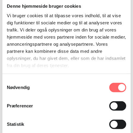
vores kolleger er alene om at forsørge sig selv og deres
Denne hjemmeside bruger cookies
børn,” påpeger Leonor Aranciba og efterlyser desuden,
Vi bruger cookies til at tilpasse vores indhold, til at vise
at aftaler for størrelsen af tillæg for anciennitet
dig funktioner til sociale medier og til at analysere vores
overholdes:
trafik. Vi deler også oplysninger om din brug af vores
hjemmeside med vores partnere inden for sociale medier,
”Sundhedsarbejdere bliver ikke honoreret for deres
mangeårige indsats. Jeg kan bruge mig selv som
annonceringspartnere og analysepartnere. Vores
eksempel på, hvor latterligt lidt, man får i tillæg. Mine 33
partnere kan kombinere disse data med andre
års erfaring giver mig 200 bolivianos (220 kr.) ekstra om
oplysninger, du har givet dem, eller som de har indsamlet
måneden. Det er småpenge.”
fra din brug af deres tjenester.
Aftale retter op på skævheder
Samtykkevalg
Som to andre alvorlige mangler fra regeringens side
Nødvendig
nævner Leonor Aranciba, at Bolivias regering ikke har
taget initiativ til at rette op på den enorme mangel på
sundhedsarbejdere. Der er heller ikke blevet rettet op
Præferencer
på, at to tredjedele af dem stadig er ansat på
midlertidige kontrakter tre måneder ad gangen uden
betalt sygdom, pensionsopsparing eller tryghed i
Statistik
ansættelsen.