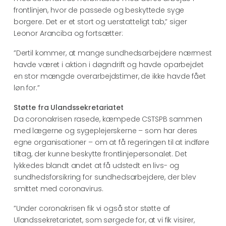
frontlinjen, hvor de passede og beskyttede syge
borgere. Det er et stort og uerstatteligt tab,” siger
Leonor Aranciba og fortsætter:
”Dertil kommer, at mange sundhedsarbejdere nærmest
havde været i aktion i døgndrift og havde oparbejdet
en stor mængde overarbejdstimer, de ikke havde fået
løn for.”
Støtte fra Ulandssekretariatet
Da coronakrisen rasede, kæmpede CSTSPB sammen
med lægerne og sygeplejerskerne – som har deres
egne organisationer – om at få regeringen til at indføre
tiltag, der kunne beskytte frontlinjepersonalet. Det
lykkedes blandt andet at få udstedt en livs- og
sundhedsforsikring for sundhedsarbejdere, der blev
smittet med coronavirus.
”Under coronakrisen fik vi også stor støtte af
Ulandssekretariatet, som sørgede for, at vi fik visirer,