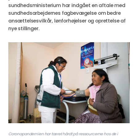
sundhedsministerium har indgået en aftale med
sundhedsarbejdernes fagbevægelse om bedre
ansættelsesvilkår, lønforhøjelser og oprettelse af
nye stillinger.
Coronapandemien har tæret hårdt på ressourcerne hos de i