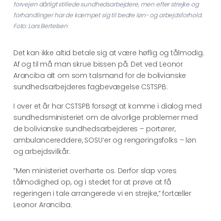
forvejen dårligt stillede sundhedsarbejdere, men efter strejke og
forhandlinger har de kæmpet sig til bedre løn- og arbejdsforhold.
Foto: Lars Bertelsen
Det kan ikke altid betale sig at være høflig og tålmodig.
Af og til må man skrue bissen på. Det ved Leonor
Aranciba alt om som talsmand for de bolivianske
sundhedsarbejderes fagbevægelse CSTSPB.
I over et år har CSTSPB forsøgt at komme i dialog med
sundhedsministeriet om de alvorlige problemer med
de bolivianske sundhedsarbejderes – portører,
ambulancereddere, SOSU’er og rengøringsfolks – løn
og arbejdsvilkår.
”Men ministeriet overhørte os. Derfor slap vores
tålmodighed op, og i stedet for at prøve at få
regeringen i tale arrangerede vi en strejke,” fortæller
Leonor Aranciba.