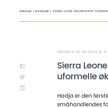
FORSIDE
/
NYHEDER
/
SIERRA LEONE ORGANISERER TUSINDER
ONSDAG D. 28. MAJ 2014, KL. 9.
Sierra Leone
uformelle ø
Hadja er den først
småhandlendes fagf