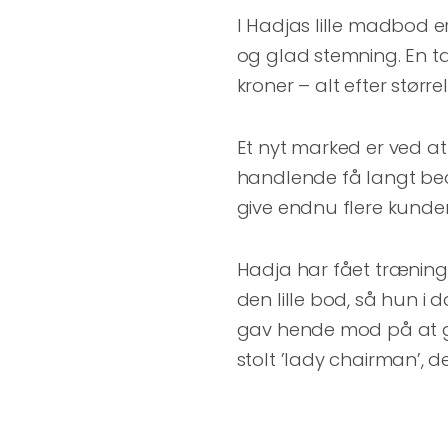
I Hadjas lille madbod er
og glad stemning. En tal
kroner – alt efter større
Et nyt marked er ved at
handlende få langt bedre
give endnu flere kunder
Hadja har fået træning 
den lille bod, så hun i
gav hende mod på at gå
stolt ’lady chairman’, d