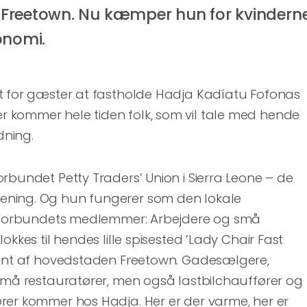
Freetown. Nu kæmper hun for kvindern
onomi.
t for gæster at fastholde Hadja Kadíatu Fofonas
kommer hele tiden folk, som vil tale med hende
dning.
rbundet Petty Traders’ Union i Sierra Leone – de
ning. Og hun fungerer som den lokale
r forbundets medlemmer: Arbejdere og små
okkes til hendes lille spisested ’Lady Chair Fast
kant af hovedstaden Freetown. Gadesælgere,
 små restauratører, men også lastbilchauffører og
rer kommer hos Hadja. Her er der varme, her er