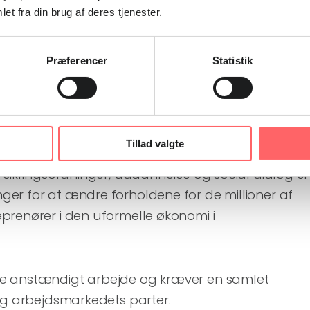
omi
et fra din brug af deres tjenester.
ejdsmarkedsorganisation ILO skal på sin
Præferencer
Statistik
 dag og frem til midten af juni drøfte den
vordan man flytter flere job over på det formelle
marked.
Tillad valgte
 Sierra Leone i høj grad bruges. Organisering,
 sikringsordninger, uddannelse og social dialog er
er for at ændre forholdene for de millioner af
prenører i den uformelle økonomi i
e anstændigt arbejde og kræver en samlet
og arbejdsmarkedets parter.