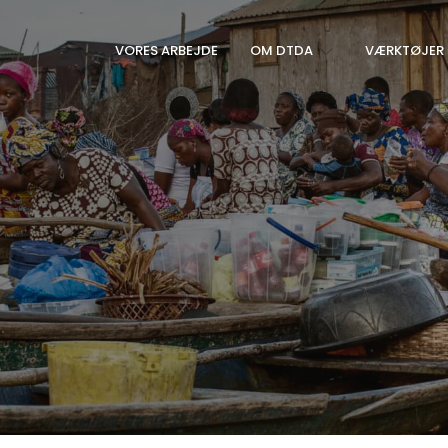
VORES ARBEJDE
OM DTDA
VÆRKTØJER