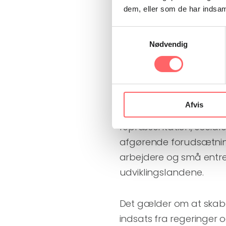
Fokus på uformel økon
dem, eller som de har indsaml
Samtykkevalg
FN’s internationale arb
Nødvendig
arbejdskonference fra i
uformelle økonomi, og h
og regulerede arbejds
Afvis
Her kan eksemplerne fra
repræsentation, sociale
afgørende forudsætning
arbejdere og små entre
udviklingslandene.
Det gælder om at skab
indsats fra regeringer 