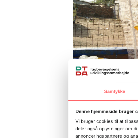
Samtykke
Hadja lille madbod har hverken vand e
Denne hjemmeside bruger c
Tabor
Vi bruger cookies til at tilpas
deler også oplysninger om di
annonceringspartnere og anal