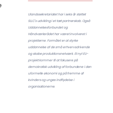
e
Ulandssekretariatet har i seks år støttet
SLLC's udvikling i et tæt partnerskab. Også
Uddannelsesforbundet og
Håndværksrådet har været involveret i
projekterne. Formålet er at styrke
uddannelse af de små erhvervsdrivende
og skabe produktionsnetværk. Et nyt EU-
projekt kommer til at fokusere på
demokratisk udvikling af forbundene i den
uformelle økonomi og på fremme af
kvinders og unges indflydelse i
organisationerne.