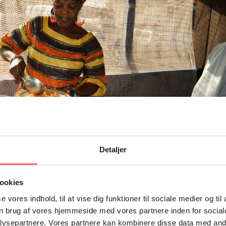
Detaljer
ller elektricitet. Men den vokser, og i dag har Hadja tre ansatte. Foto: Eva
ookies
se vores indhold, til at vise dig funktioner til sociale medier og til
n brug af vores hjemmeside med vores partnere inden for social
ysepartnere. Vores partnere kan kombinere disse data med andr