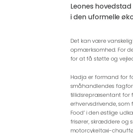
Leones hovedstad 
i den uformelle øk
Det kan være vanskelig
opmærksomhed. For der 
for at få støtte og vejle
Hadja er formand for fo
småhandlendes fagfore
tillidsrepræsentant fo
erhvervsdrivende, som fl
Food’ i den østlige ud
frisører, skræddere og
motorcykeltaxi-chauffø