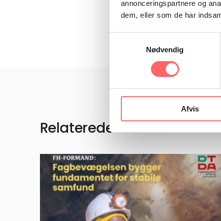
at nyde godt af en bedr
annonceringspartnere og anal
dem, eller som de har indsaml
Samtykkevalg
Nødvendig
Afvis
Relaterede artikler