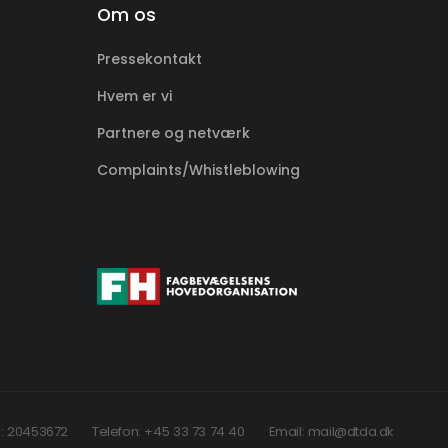
Om os
Pressekontakt
Hvem er vi
Partnere og netværk
Complaints/Whistleblowing
: 20453672
Telefon: +45 33 73 74 40
Email: mail@dtda.dk