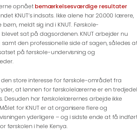
rerne opnået
bemærkelsesværdige resultater
det KNUT’s indsats. Ikke alene har 20.000 lærere,
 børn, meldt sig ind i KNUT. Førskole-
 blevet sat på dagsordenen. KNUT arbejder nu
samt den professionelle side af sagen, således a
 satset på førskole-undervisning og
eder.
t den store interesse for førskole-området fra
etyder, at lønnen for førskolelærerne er en tredjede
. Desuden har førskolelærernes arbejde ikke
Målet for KNUT er at organisere flere og
isningen yderligere – og i sidste ende at få indfør
or førskolen i hele Kenya.