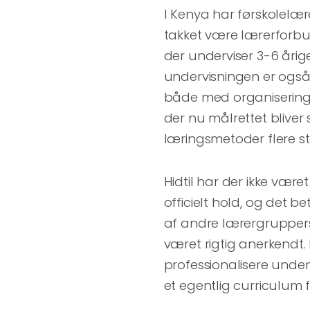
I Kenya har førskolelæ
takket være lærerforbun
der underviser 3-6 årige
undervisningen er også
både med organisering 
der nu målrettet bliver
læringsmetoder flere st
Hidtil har der ikke være
officielt hold, og det b
af andre lærergruppers
været rigtig anerkendt. 
professionalisere underv
et egentlig curriculum f