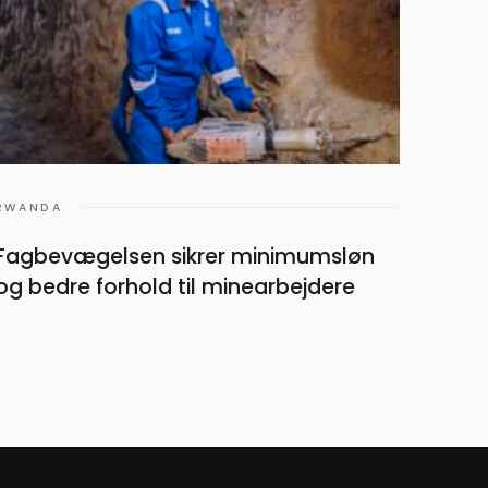
RWANDA
MALAW
Fagbevægelsen sikrer minimumsløn
Fra i
og bedre forhold til minearbejdere
Ungd
rekr