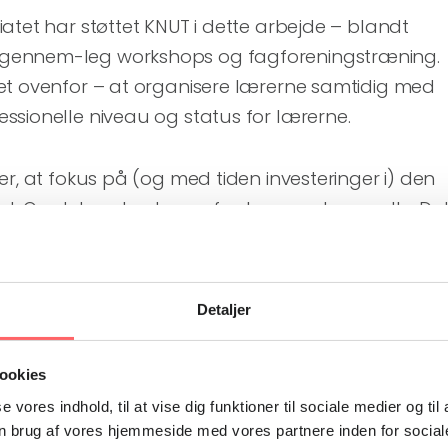
atet har støttet KNUT i dette arbejde – blandt
gennem-leg workshops og fagforeningstræning.
et ovenfor – at organisere lærerne samtidig med
ssionelle niveau og status for lærerne.
er, at fokus på (og med tiden investeringer i) den
gtigt. Og det understreger fagbevægelsens rolle. De
t at opbevare 3-6 årige børn uden kvalificeret
. Og det er lige så meningsløst at have et
en tilstrækkelige kvalifikationer, til at tage sig
Detaljer
end fagbevægelsen kan med vægt organisere
eres sag og arbejde for bedre kvalifikationer og
ookies
uddannelsessystemet? Og hvem andre end børnen
se vores indhold, til at vise dig funktioner til sociale medier og til
r i Kenya, som skal udvikle landet – kommer til
n brug af vores hjemmeside med vores partnere inden for social