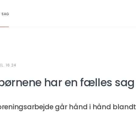
S SAG
L. 16.24
børnene har en fælles sag
oreningsarbejde går hånd i hånd bland