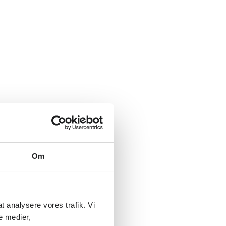
t
Om
e
 at analysere vores trafik. Vi
e medier,