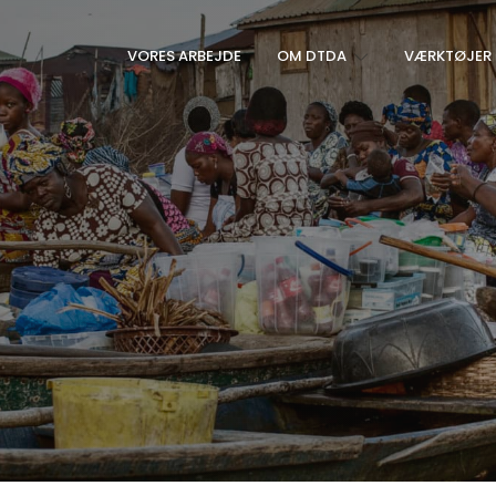
VORES ARBEJDE
OM DTDA
VÆRKTØJER