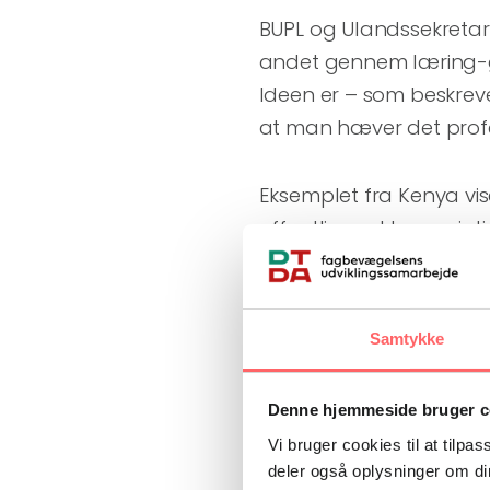
BUPL og Ulandssekretari
andet gennem læring-
Ideen er – som beskrev
at man hæver det profe
Eksemplet fra Kenya vis
offentlige sektor er vi
er i sig selv meningsløs
undervisning og pasning
offentligt proletariat, ud
Samtykke
børnene. Hvem andre 
førskolelærerne, tale d
Denne hjemmeside bruger c
faglige standarder i 
Vi bruger cookies til at tilpas
– kommende generatione
deler også oplysninger om di