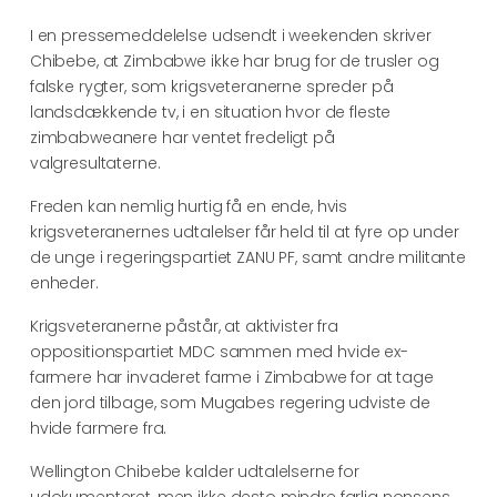
I en pressemeddelelse udsendt i weekenden skriver
Chibebe, at Zimbabwe ikke har brug for de trusler og
falske rygter, som krigsveteranerne spreder på
landsdækkende tv, i en situation hvor de fleste
zimbabweanere har ventet fredeligt på
valgresultaterne.
Freden kan nemlig hurtig få en ende, hvis
krigsveteranernes udtalelser får held til at fyre op under
de unge i regeringspartiet ZANU PF, samt andre militante
enheder.
Krigsveteranerne påstår, at aktivister fra
oppositionspartiet MDC sammen med hvide ex-
farmere har invaderet farme i Zimbabwe for at tage
den jord tilbage, som Mugabes regering udviste de
hvide farmere fra.
Wellington Chibebe kalder udtalelserne for