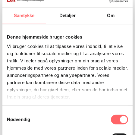
Relaterede artikler
Samtykke
Detaljer
Om
Denne hjemmeside bruger cookies
Vi bruger cookies til at tilpasse vores indhold, til at vise
dig funktioner til sociale medier og til at analysere vores
trafik. Vi deler også oplysninger om din brug af vores
hjemmeside med vores partnere inden for sociale medier,
annonceringspartnere og analysepartnere. Vores
partnere kan kombinere disse data med andre
oplysninger, du har givet dem, eller som de har indsamlet
VERDEN
fra din brug af deres tjenester.
Årsrapport 2025: Få overblik over vores
Samtykkevalg
vigtigste resultater
Nødvendig