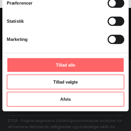
Præferencer
Statistik
Følg med på Instagram
Marketing
HOLD DIG OPDATERET
Tillad alle
Tillad valgte
Tilmeld dig vores nyhedsbrev
Afvis
DTDA - Fagbevægelsens Udviklingssamarbejde arbejder for
at fremme demokrati, rettigheder og ordentlige vilkår for