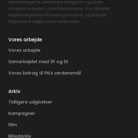
arbejdstagerne, bekæmpe fattigdom og styrke
arbejdsmarkedet i udviklingslandene. Vi er tilknyttet
Fagbevægelsens Hovedorganisation, og danske
fagforbund udgør vores bestyrelse.
Vores arbejde
Vores arbejde
Samarbejdet med 3F og DI
Vores bidrag til FN's verdensmål
Arkiv
Tidligere udgivelser
Kampagner
Film
Billedarkiv