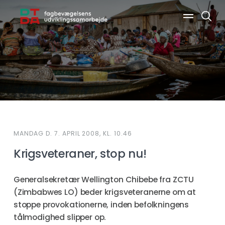
Søg
MANDAG D. 7. APRIL 2008, KL. 10.46
Krigsveteraner, stop nu!
Generalsekretær Wellington Chibebe fra ZCTU
(Zimbabwes LO) beder krigsveteranerne om at
stoppe provokationerne, inden befolkningens
tålmodighed slipper op.