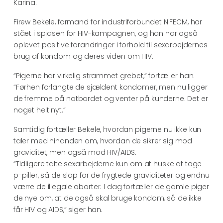
Karina.
Firew Bekele, formand for industriforbundet NIFECM, har
stået i spidsen for HIV-kampagnen, og han har også
oplevet positive forandringer i forhold til sexarbejdernes
brug af kondom og deres viden om HIV.
”Pigerne har virkelig strammet grebet,” fortæller han.
”Førhen forlangte de sjældent kondomer, men nu ligger
de fremme på natbordet og venter på kunderne. Det er
noget helt nyt.”
Samtidig fortæller Bekele, hvordan pigerne nu ikke kun
taler med hinanden om, hvordan de sikrer sig mod
graviditet, men også mod HIV/AIDS.
”Tidligere talte sexarbejderne kun om at huske at tage
p-piller, så de slap for de frygtede graviditeter og endnu
værre de illegale aborter. I dag fortæller de gamle piger
de nye om, at de også skal bruge kondom, så de ikke
får HIV og AIDS,” siger han.