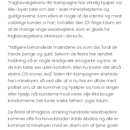
”Fagbevægelsens HIV-kampagne har virkelig hjulpet os!
Alle i byen taler om det – især minearbejderne og
guldgraverne, som ellers er nogle af de værste og mest
voldelige kunder, vi har”, fortæller den 23-årige Edum, en
af de mange unge sexarbejdere, som er glade for
fagbevægelsens interesse i deres liv.
”Tidligere behandlede mændene os som dyr, fordi de
havde penge og guld. Selvom de fleste har ændret
holdning, så er nogle stadigvæk arrogante og tror, at
de kan købe sex uden kondom. Men nu koster det altså
ekstra
(25 kroner, red)
. Siden HIV-kampagnen startede
her i minebyen, så ved alle, at vi nu har en aftale med
politiet om, at de kommer og hjælper os, hvis vi skriger
efter hjælp, når kunderne mod vores vilje ikke bruger
kondomerne. Det turde vi ikke førhen”, siger Edum.
De fleste af Khagisos omkring hundrede sexarbejdere
kommer ofte fra hovedstaden Addis Ababa, og alle er
kommet til minebyen med en drøm om at tjene gode