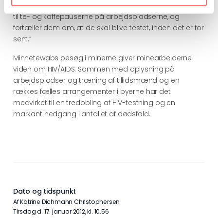
jeg kan rådgive dem om de næste skridt. Jeg kommer
til te- og kaffepauserne på arbejdspladserne, og
fortæller dem om, at de skal blive testet, inden det er for
sent.”
Minnetewabs besøg i minerne giver minearbejderne
viden om HIV/AIDS. Sammen med oplysning på
arbejdspladser og træning af tillidsmænd og en
rækkes fælles arrangementer i byerne har det
medvirket til en tredobling af HIV-testning og en
markant nedgang i antallet af dødsfald.
Dato og tidspunkt
Af Katrine Dichmann Christophersen
tirsdag d. 17. januar 2012, kl. 10.56