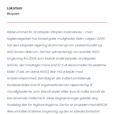
Lokation
Etiopien
Råderummet for at arbejde i Etiopien indsnævres – men
fagbevægelsen har fortsat gode muligheder Siden valget i 2005
har den etiopiske regering strammet op om civilsamfundet og
NGO'ernes råderum. Det har udmøntet sig i en restriktiv NGO
lovgivning fra 2009, som blandt andet betyder, at etiopiske
NGO'er, der modtager mere end 10 % af deres midler fra eksterne
kilder (f.eks. en dansk NGO), ikke må arbejde med
fortalervirksomhed. Samtidig er der indført omfattende
bureaukratiske krav til organisationernes rapportering til
myndighederne, som blandt andet stiller krav til, hvilke formål de
kan anvende midlerne til. Disse begrænsninger gælder dog
foreløbig ikke for fagforeningerne. Derfor er projektet med NIFECM
ikke omfattet af denne lovgivning, og der er således fortsat et