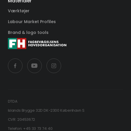
Materialer
Værktøjer
Labour Market Profiles
Brand & logo tools
DTDA
Islands Brygge 32D DK-2300 København S
CVR: 20453672
Telefon: +45 33 73 74 40