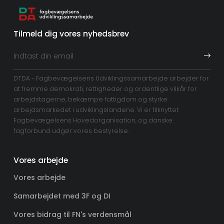
Tilmeld dig vores nyhedsbrev
DTDA - Fagbevægelsens Udviklingssamarbejde arbejder for
at fremme demokrati, rettigheder og ordentlige vilkår for
arbejdstagerne, bekæmpe fattigdom og styrke
arbejdsmarkedet i udviklingslandene. Vi er tilknyttet
Fagbevægelsens Hovedorganisation, og danske
fagforbund udgør vores bestyrelse.
Vores arbejde
Vores arbejde
Samarbejdet med 3F og DI
Vores bidrag til FN's verdensmål