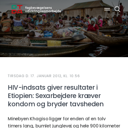
Søg
TIRSDAG D. 17. JANUAR 2012, KL. 10.56
HIV-indsats giver resultater i
Etiopien: Sexarbejdere kræver
kondom og bryder tavsheden
Minebyen Khagiso ligger for enden af en tolv
timers lang, bumlet junglevej og hele 900 kilometer