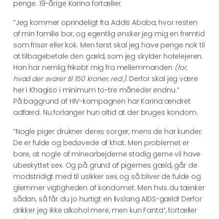
penge. 19-årige Karina fortæller:
”Jeg kommer oprindeligt fra Addis Ababa, hvor resten
af min familie bor, og egentlig ønsker jeg mig en fremtid
som frisør eller kok. Men først skal jeg have penge nok til
at tilbagebetale den gæld, som jeg skylder hotelejeren.
Han har nemlig frikøbt mig fra mellemmanden
(for,
hvad der svarer til 150 kroner, red.)
. Derfor skal jeg være
her i Khagiso i minimum to-tre måneder endnu.”
På baggrund af HIV-kampagnen har Karina ændret
adfærd. Nu forlanger hun altid at der bruges kondom.
”Nogle piger drukner deres sorger, mens de har kunder.
De er fulde og bedøvede af khat. Men problemet er
bare, at nogle af minearbejderne stadig gerne vil have
ubeskyttet sex. Og på grund af pigernes gæld, går de
modstridigt med til usikker sex, og så bliver de fulde og
glemmer vigtigheden af kondomet. Men hvis du tænker
sådan, så får du jo hurtigt en livslang AIDS-gæld! Derfor
drikker jeg ikke alkohol mere, men kun Fanta”, fortæller