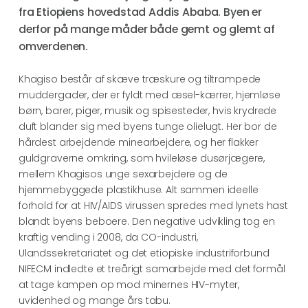
fra Etiopiens hovedstad Addis Ababa. Byen er
derfor på mange måder både gemt og glemt af
omverdenen.
Khagiso består af skæve træskure og tiltrampede
muddergader, der er fyldt med æsel-kærrer, hjemløse
børn, barer, piger, musik og spisesteder, hvis krydrede
duft blander sig med byens tunge olielugt. Her bor de
hårdest arbejdende minearbejdere, og her flakker
guldgraverne omkring, som hvileløse dusørjægere,
mellem Khagisos unge sexarbejdere og de
hjemmebyggede plastikhuse. Alt sammen ideelle
forhold for at HIV/AIDS virussen spredes med lynets hast
blandt byens beboere. Den negative udvikling tog en
kraftig vending i 2008, da CO-industri,
Ulandssekretariatet og det etiopiske industriforbund
NIFECM indledte et treårigt samarbejde med det formål
at tage kampen op mod minernes HIV-myter,
uvidenhed og mange års tabu.