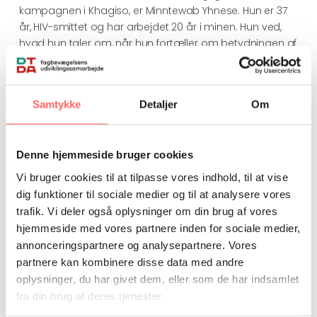
kampagnen i Khagiso, er Minntewab Yhnese. Hun er 37
år, HIV-smittet og har arbejdet 20 år i minen. Hun ved,
hvad hun taler om, når hun fortæller om betydningen af
HIV-kampagnen – både for byen og ikke mindst for
hendes eget liv.
”Selv om jeg bliver trist over at tænke på min livshistorie,
Samtykke
Detaljer
Om
så vil jeg snakke om det, for det kan hjælpe andre. Min
datter døde en tidlig død, fordi vi ikke vidste, at hun var
ramt af AIDS. Min mand er også død. Han blev syg af
Denne hjemmeside bruger cookies
tuberkulose, men han ville ikke testes for HIV. Det gjorde
Vi bruger cookies til at tilpasse vores indhold, til at vise
lægerne alligevel en dag, han var bevidstløs. Men det
dig funktioner til sociale medier og til at analysere vores
var for sent.”
trafik. Vi deler også oplysninger om din brug af vores
hjemmeside med vores partnere inden for sociale medier,
Minnetewab fortæller, hvordan lægerne overtalte hende
til at lade sig teste sammen med sin nulevende datter.
annonceringspartnere og analysepartnere. Vores
Datteren var negativ, men hun selv var positiv, og på
partnere kan kombinere disse data med andre
det tidspunkt alt for syg til at varetage sin familie alene.
oplysninger, du har givet dem, eller som de har indsamlet
Folk var bange for hende, og hun frygtede at blive
fra din brug af deres tjenester.
frosset ud af byen.