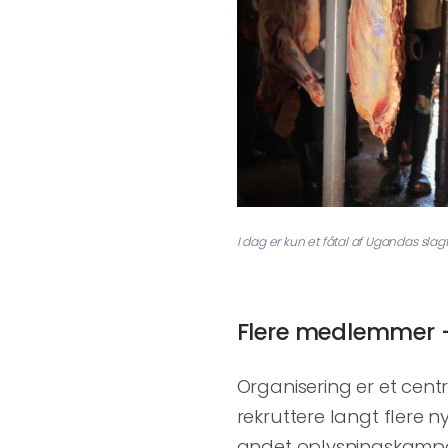
I dag er kun et fåtal af Ugandas sla
Flere medlemmer –
Organisering er et centr
rekruttere langt flere
andet oplysningskampag