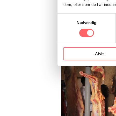
kræve forbedringer loka
dem, eller som de har indsaml
og forhandling, så de 
Samtykkevalg
myndigheder. Efter kurs
Nødvendig
undervise deres kollege
vandet.
Afvis