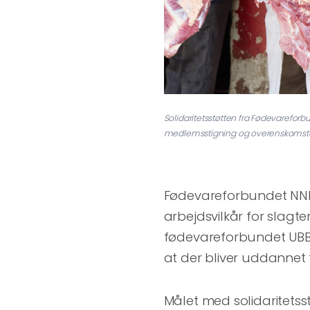
Solidaritetsstøtten fra Fødevareforbu
medlemsstigning og overenskomste
Fødevareforbundet NNF 
arbejdsvilkår for slagter
fødevareforbundet UBBM
at der bliver uddannet f
Målet med solidaritetss