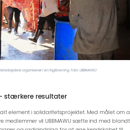
gteriarbejdere organiseret i en fagforening. Foto: UBBMAWU
 stærkere resultater
alt element i solidaritetsprojektet. Med målet om a
 nye medlemmer vil UBBMAWU sætte ind med blandt
ner og radioindslag for at øge kendskabet til