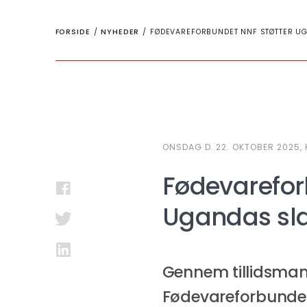
FORSIDE
/
NYHEDER
/
FØDEVAREFORBUNDET NNF STØTTER U
ONSDAG D. 22. OKTOBER 2025, K
Fødevarefor
Ugandas sla
Gennem tillidsman
Fødevareforbundet 