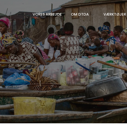
VORES ARBEJDE
OM DTDA
VÆRKTØJER