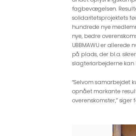
fagbevægelsen. Resultat
solidaritetsprojektets
hundrede nye medlemme
nye, bedre overenskoms
UBBMAWU er allerede nu
på plads, der bl.a. sikr
slagteriarbejderne kan l
“Selvom samarbejdet ku
opnået markante result
overenskomster,” siger