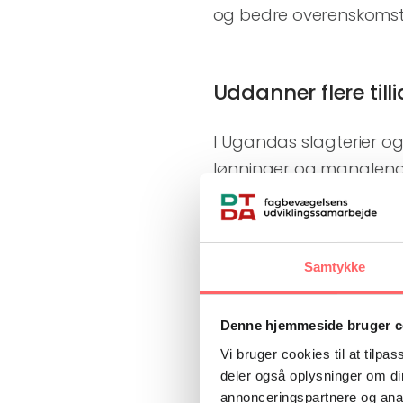
og bedre overenskomst
Uddanner flere til
I Ugandas slagterier og
lønninger og manglende
vand og toiletter. Lang
uformelle økonomi – det
sikkerhedsnet – og kun e
Samtykke
Med støtte fra Fødeva
Denne hjemmeside bruger c
uddanne flere arbejder
Vi bruger cookies til at tilpas
arbejdstagerrettighede
deler også oplysninger om di
arbejdsmarkedslove giv
annonceringspartnere og anal