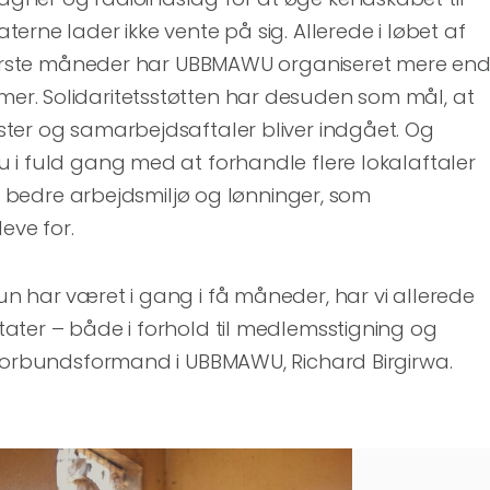
erne lader ikke vente på sig. Allerede i løbet af
 første måneder har UBBMAWU organiseret mere en
r. Solidaritetsstøtten har desuden som mål, at
ter og samarbejdsaftaler bliver indgået. Og
 i fuld gang med at forhandle flere lokalaftaler
er bedre arbejdsmiljø og lønninger, som
eve for.
n har været i gang i få måneder, har vi allerede
ater – både i forhold til medlemsstigning og
 forbundsformand i UBBMAWU, Richard Birgirwa.