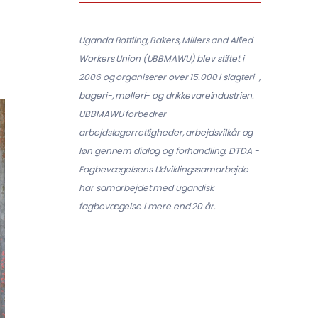
Uganda Bottling, Bakers, Millers and Allied
Workers Union (UBBMAWU) blev stiftet i
2006 og organiserer over 15.000 i slagteri-,
bageri-, mølleri- og drikkevareindustrien.
UBBMAWU forbedrer
arbejdstagerrettigheder, arbejdsvilkår og
løn gennem dialog og forhandling. DTDA -
Fagbevægelsens Udviklingssamarbejde
har samarbejdet med ugandisk
fagbevægelse i mere end 20 år.