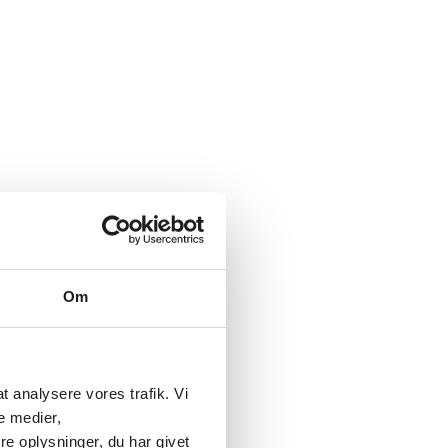
n
Om
 at analysere vores trafik. Vi
s
e medier,
e oplysninger, du har givet