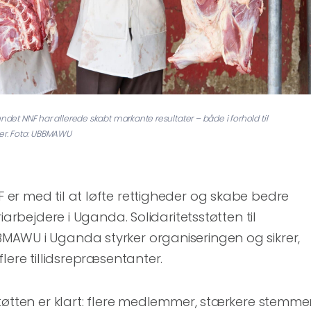
ndet NNF har allerede skabt markante resultater – både i forhold til
r. Foto: UBBMAWU
er med til at løfte rettigheder og skabe bedre
iarbejdere i Uganda. Solidaritetsstøtten til
AWU i Uganda styrker organiseringen og sikrer,
lere tillidsrepræsentanter.
tøtten er klart: flere medlemmer, stærkere stemme