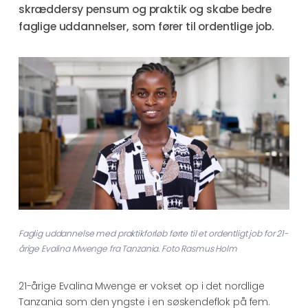
skræddersy pensum og praktik og skabe bedre
faglige uddannelser, som fører til ordentlige job.
Faglig uddannelse med praktikforløb førte til et ordentligt job for 21-
årige Evalina Mwenge fra Tanzania. Foto Rasmus Holm
21-årige Evalina Mwenge er vokset op i det nordlige
Tanzania som den yngste i en søskendeflok på fem.