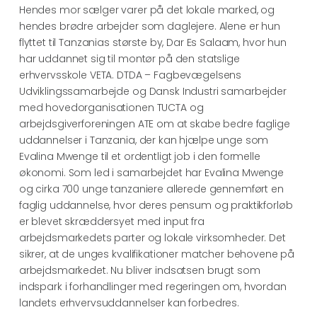
Hendes mor sælger varer på det lokale marked, og
hendes brødre arbejder som daglejere. Alene er hun
flyttet til Tanzanias største by, Dar Es Salaam, hvor hun
har uddannet sig til montør på den statslige
erhvervsskole VETA. DTDA – Fagbevægelsens
Udviklingssamarbejde og Dansk Industri samarbejder
med hovedorganisationen TUCTA og
arbejdsgiverforeningen ATE om at skabe bedre faglige
uddannelser i Tanzania, der kan hjælpe unge som
Evalina Mwenge til et ordentligt job i den formelle
økonomi. Som led i samarbejdet har Evalina Mwenge
og cirka 700 unge tanzaniere allerede gennemført en
faglig uddannelse, hvor deres pensum og praktikforløb
er blevet skræddersyet med input fra
arbejdsmarkedets parter og lokale virksomheder. Det
sikrer, at de unges kvalifikationer matcher behovene på
arbejdsmarkedet. Nu bliver indsatsen brugt som
indspark i forhandlinger med regeringen om, hvordan
landets erhvervsuddannelser kan forbedres.