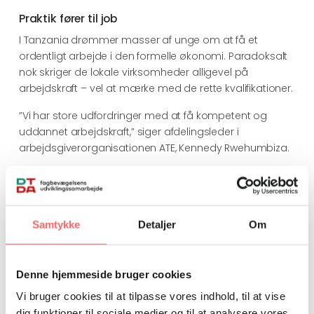
Praktik fører til job
I Tanzania drømmer masser af unge om at få et
ordentligt arbejde i den formelle økonomi. Paradoksalt
nok skriger de lokale virksomheder alligevel på
arbejdskraft – vel at mærke med de rette kvalifikationer.
”Vi har store udfordringer med at få kompetent og
uddannet arbejdskraft,” siger afdelingsleder i
arbejdsgiverorganisationen ATE, Kennedy Rwehumbiza.
Praktisk erfaring og en tæt relation til lokale
virksomheder er ifølge generalsekretær for
hovedorganisationen Trade Union Congress of
Tanzania (TUCTA), Hery Mkunda, nøglen til at få unge i
Samtykke
Detaljer
Om
job.
“En erhvervsuddannelse med praktik er et vigtigt
redskab til at få folk i arbejde, fordi arbejdsgivernes
Denne hjemmeside bruger cookies
behov bliver mødt,” siger Hery Mkunda.
Vi bruger cookies til at tilpasse vores indhold, til at vise
dig funktioner til sociale medier og til at analysere vores