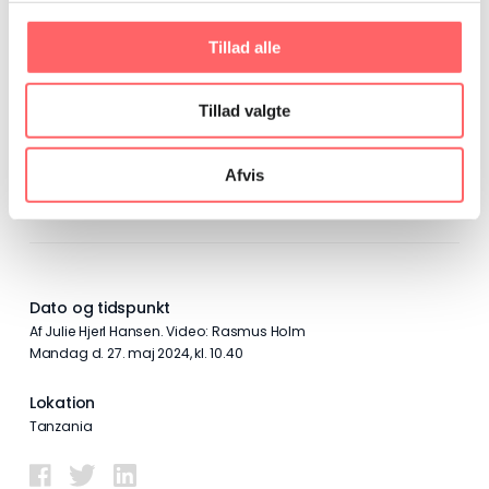
relevant faglig uddannelse via samarbejdet.
Efterfølgende har han fået arbejde som kvalitetstekniker
Tillad alle
hos El Sewedy, der bl.a. producerer kabler og
generatorer.
Tillad valgte
”Jeg håber, jeg kan inspirere andre til at tage en
erhvervsuddannelse og skabe en bedre fremtid for
Afvis
dem selv og deres familie,” siger han.
Dato og tidspunkt
Af Julie Hjerl Hansen. Video: Rasmus Holm
mandag d. 27. maj 2024, kl. 10.40
Lokation
Tanzania