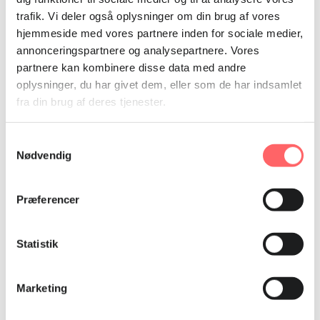
trafik. Vi deler også oplysninger om din brug af vores
hjemmeside med vores partnere inden for sociale medier,
annonceringspartnere og analysepartnere. Vores
partnere kan kombinere disse data med andre
oplysninger, du har givet dem, eller som de har indsamlet
fra din brug af deres tjenester.
Samtykkevalg
Nødvendig
Præferencer
Med en faglig uddannelse i rygsækken, har 21-årige Paolo Rashidi
fået et ordentligt arbejde som kvalitetstekniker. Foto: Rasmus Holm
Statistik
Håber at inspirere andre til at tage en faglig
uddannelse
Marketing
21-årige Paolo Rashidi er en af de unge, der har fået en