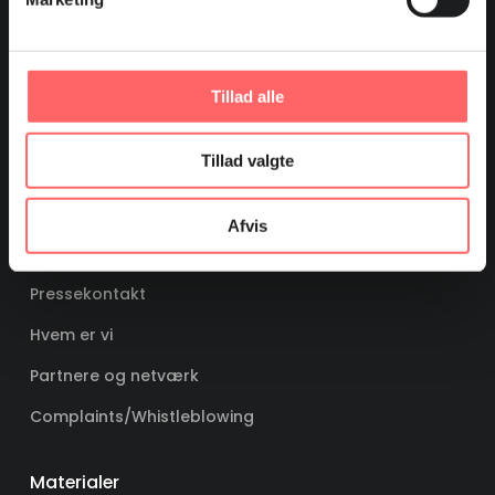
Arkiv
Tidligere udgivelser
Tillad alle
Kampagner
Film
Tillad valgte
Billedarkiv
Afvis
Om os
Pressekontakt
Hvem er vi
Partnere og netværk
Complaints/Whistleblowing
Materialer