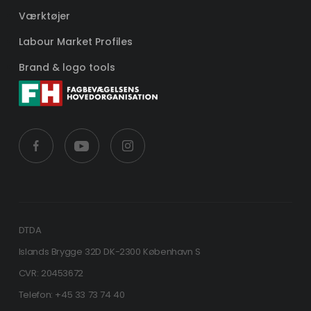
Værktøjer
Labour Market Profiles
Brand & logo tools
DTDA
Islands Brygge 32D DK-2300 København S
CVR: 20453672
Telefon: +45 33 73 74 40