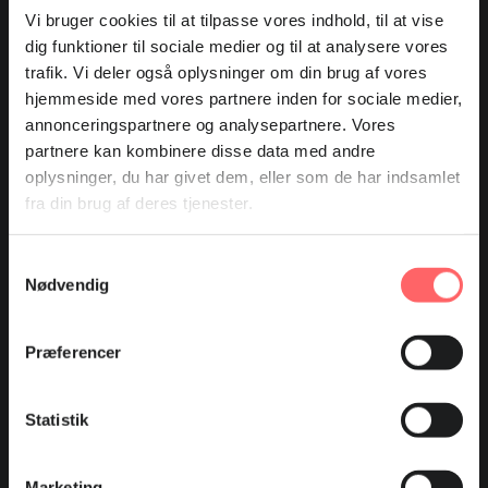
Vi bruger cookies til at tilpasse vores indhold, til at vise
dig funktioner til sociale medier og til at analysere vores
Tilmeld dig vores nyhedsbrev
trafik. Vi deler også oplysninger om din brug af vores
hjemmeside med vores partnere inden for sociale medier,
annonceringspartnere og analysepartnere. Vores
partnere kan kombinere disse data med andre
DTDA - Fagbevægelsens Udviklingssamarbejde arbejder for
oplysninger, du har givet dem, eller som de har indsamlet
at fremme demokrati, rettigheder og ordentlige vilkår for
arbejdstagerne, bekæmpe fattigdom og styrke
fra din brug af deres tjenester.
arbejdsmarkedet i udviklingslandene. Vi er tilknyttet
Fagbevægelsens Hovedorganisation, og danske
Samtykkevalg
fagforbund udgør vores bestyrelse.
Nødvendig
Vores arbejde
Præferencer
Vores arbejde
Samarbejdet med 3F og DI
Statistik
Vores bidrag til FN's verdensmål
Marketing