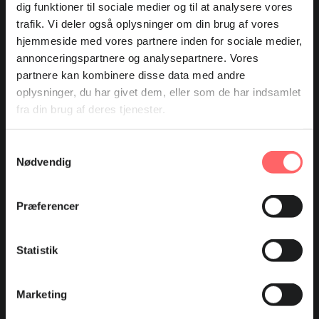
dig funktioner til sociale medier og til at analysere vores
trafik. Vi deler også oplysninger om din brug af vores
hjemmeside med vores partnere inden for sociale medier,
DTDA - Fagbevægelsens Udviklingssamarbejde arbejder for
annonceringspartnere og analysepartnere. Vores
at fremme demokrati, rettigheder og ordentlige vilkår for
partnere kan kombinere disse data med andre
arbejdstagerne, bekæmpe fattigdom og styrke
oplysninger, du har givet dem, eller som de har indsamlet
arbejdsmarkedet i udviklingslandene. Vi er tilknyttet
fra din brug af deres tjenester.
Fagbevægelsens Hovedorganisation, og danske
fagforbund udgør vores bestyrelse.
Samtykkevalg
Nødvendig
Vores arbejde
Vores arbejde
Præferencer
Samarbejdet med 3F og DI
Vores bidrag til FN's verdensmål
Statistik
Arkiv
Marketing
Tidligere udgivelser