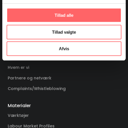
Kampagner
Tillad alle
Film
Billedarkiv
Tillad valgte
Om os
Afvis
Pressekontakt
Hvem er vi
Partnere og netværk
Complaints/Whistleblowing
Materialer
Værktøjer
Labour Market Profiles