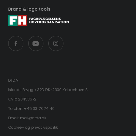
Brand & logo tools
DTDA
Islands Brygge 32D DK-2300 København S
CVR: 20453672
Telefon: +45 33 73 74 40
Email: mail@dtda.dk
Cookie- og privatlivspolitik