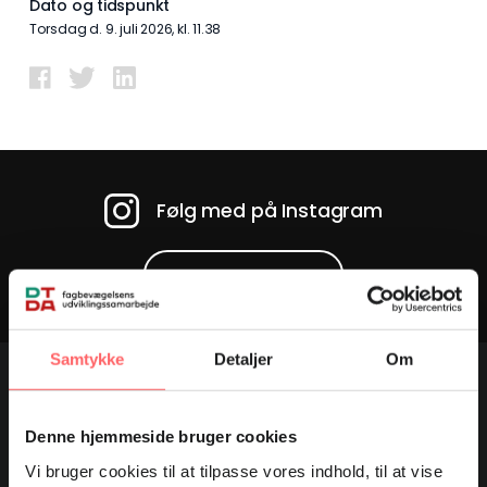
Dato og tidspunkt
torsdag d. 9. juli 2026, kl. 11.38
Følg med på Instagram
HOLD DIG OPDATERET
Samtykke
Detaljer
Om
Denne hjemmeside bruger cookies
Tilmeld dig vores nyhedsbrev
Vi bruger cookies til at tilpasse vores indhold, til at vise