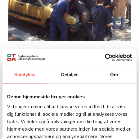
Udendørsværksted. Foto: arkivfoto. 2014
Omar fortæller, hvordan mange af underviserne føler, at
Samtykke
Detaljer
Om
de har et socialt ansvar for at hjælpe de unge elever på
rette vej.
”Den tekniske skole INFOP er folkets universitet. Vi er det
Denne hjemmeside bruger cookies
eneste sunde alternativ til banderne og
Vi bruger cookies til at tilpasse vores indhold, til at vise
arbejdsløsheden på gaden. Skolen gør en kæmpe
dig funktioner til sociale medier og til at analysere vores
indsats, og vi holder de unge væk fra kriminalitet og
trafik. Vi deler også oplysninger om din brug af vores
håbløshed.”
hjemmeside med vores partnere inden for sociale medier,
Tillidsmandsuddannelse gav styrke
annonceringspartnere og analysepartnere. Vores