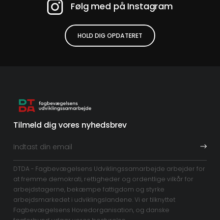
Følg med på Instagram
HOLD DIG OPDATERET
Tilmeld dig vores nyhedsbrev
DTDA - Fagbevægelsens Udviklingssamarbejde arbejder for
at fremme demokrati, rettigheder og ordentlige vilkår for
arbejdstagerne, bekæmpe fattigdom og styrke
arbejdsmarkedet i udviklingslandene. Vi er tilknyttet
Fagbevægelsens Hovedorganisation, og danske