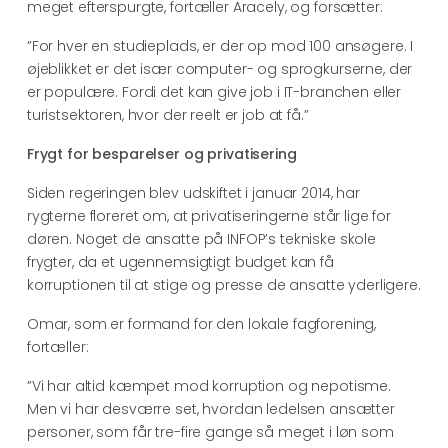
meget efterspurgte, fortæller Aracely, og forsætter:
”For hver en studieplads, er der op mod 100 ansøgere. I
øjeblikket er det især computer- og sprogkurserne, der
er populære. Fordi det kan give job i IT-branchen eller
turistsektoren, hvor der reelt er job at få.”
Frygt for besparelser og privatisering
Siden regeringen blev udskiftet i januar 2014, har
rygterne floreret om, at privatiseringerne står lige for
døren. Noget de ansatte på INFOP’s tekniske skole
frygter, da et ugennemsigtigt budget kan få
korruptionen til at stige og presse de ansatte yderligere.
Omar, som er formand for den lokale fagforening,
fortæller:
”Vi har altid kæmpet mod korruption og nepotisme.
Men vi har desværre set, hvordan ledelsen ansætter
personer, som får tre-fire gange så meget i løn som