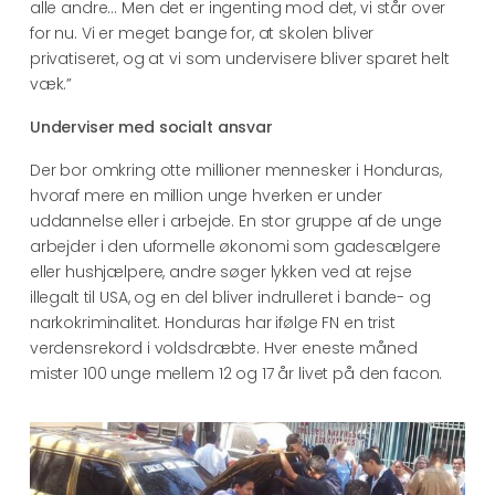
alle andre… Men det er ingenting mod det, vi står over
for nu. Vi er meget bange for, at skolen bliver
privatiseret, og at vi som undervisere bliver sparet helt
væk.”
Underviser med socialt ansvar
Der bor omkring otte millioner mennesker i Honduras,
hvoraf mere en million unge hverken er under
uddannelse eller i arbejde. En stor gruppe af de unge
arbejder i den uformelle økonomi som gadesælgere
eller hushjælpere, andre søger lykken ved at rejse
illegalt til USA, og en del bliver indrulleret i bande- og
narkokriminalitet. Honduras har ifølge FN en trist
verdensrekord i voldsdræbte. Hver eneste måned
mister 100 unge mellem 12 og 17 år livet på den facon.